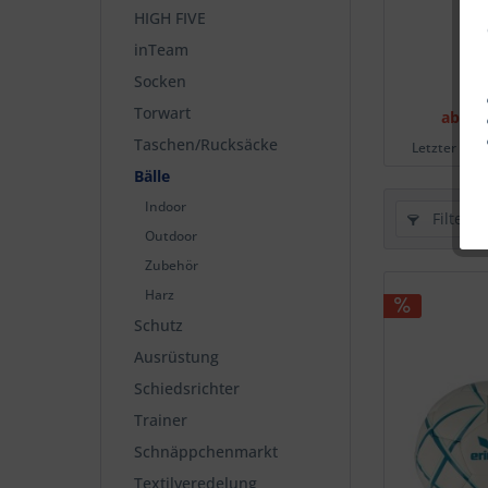
HIGH FIVE
inTeam
Kid
Socken
Torwart
ab 14,
Taschen/Rucksäcke
Letzter nied
Bälle
Indoor
Filtern
Outdoor
Zubehör
Harz
Schutz
Ausrüstung
Schiedsrichter
Trainer
Schnäppchenmarkt
Textilveredelung