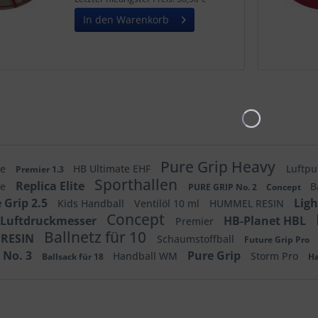
mm...
In den Warenkorb
Pure Grip Heavy
te
HB Ultimate EHF
Luftp
Premier 1.3
Sporthallen
Replica Elite
te
B
PURE GRIP No. 2
Concept
 Grip 2.5
Lig
Kids Handball
Ventilöl 10 ml
HUMMEL RESIN
Concept
Luftdruckmesser
HB-Planet HBL
Premier
Ballnetz für 10
RESIN
Schaumstoffball
Future Grip Pro
 No. 3
Pure Grip
Handball WM
Storm Pro
Ballsack für 18
H