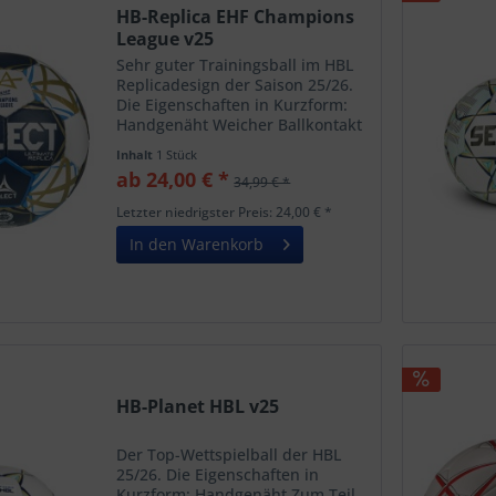
HB-Replica EHF Champions
League v25
Sehr guter Trainingsball im HBL
Replicadesign der Saison 25/26.
Die Eigenschaften in Kurzform:
Handgenäht Weicher Ballkontakt
durch 3-mm-Kaschierung gute
Inhalt
1 Stück
Griffigkeit mit und ohne Harz gut
ab 24,00 € *
34,99 € *
ausbalanciert Null-Flügel-Blase
aus Naturlatex...
Letzter niedrigster Preis: 24,00 € *
In den Warenkorb
HB-Planet HBL v25
Der Top-Wettspielball der HBL
25/26. Die Eigenschaften in
Kurzform: Handgenäht Zum Teil