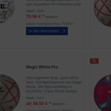
aus recycelten PET-Flaschen und
Naturlatex hergestellt.
Inhalt
1 Stück
fantastische Griffigkeit mit und
79,90 € *
99,99 € *
ohne Harz extrem weicher
Ballkontakt durch 4-mm-
Letzter niedrigster Preis: 79,90 € *
Kaschierung...
In den Warenkorb
Magic White Pro
Überragender Grip - ganz ohne
Harz. Die Matchversion des Magic
White. Die Eigenschaften in
Kurzform: Triple Shock System
sorgt für extrem weiches
Inhalt
1 Stück
Spielgefühl und herausragenden
ab 38,50 € *
69,99 € *
Rebound auch bei geringem
Luftdruck Noch stärkeres 1,5
Letzter niedrigster Preis: 38,50 € *