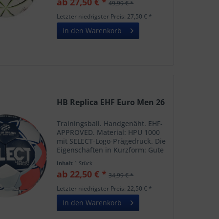
ab 27,50 € *
49,99 € *
Zweite Backing-Schicht aus Soft
Gel für ein besonders...
Letzter niedrigster Preis: 27,50 € *
In den Warenkorb
HB Replica EHF Euro Men 26
Trainingsball. Handgenäht. EHF-
APPROVED. Material: HPU 1000
mit SELECT-Logo-Prägedruck. Die
Eigenschaften in Kurzform: Gute
Griffigkeit mit und ohne Harz.
Inhalt
1 Stück
Weicher Ballkontakt durch 3-mm-
ab 22,50 € *
34,99 € *
Kaschierung. Gut ausbalanciert.
Blase:...
Letzter niedrigster Preis: 22,50 € *
In den Warenkorb