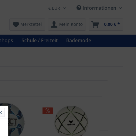
Informationen
Merkzettel
Mein Konto
0,00 € *
shops
Schule / Freizeit
Bademode