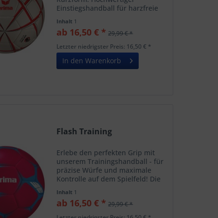
Einstiegshandball für harzfreie
Hallen Dual Shock System für
Inhalt
1
weichen Grip 0,9 mm PU
ab 16,50 € *
29,99 € *
Obermaterial - griffig - ganz ohne
Harz Latexblase - optimaler...
Letzter niedrigster Preis: 16,50 € *
In den Warenkorb
Flash Training
Erlebe den perfekten Grip mit
unserem Trainingshandball - für
präzise Würfe und maximale
Kontrolle auf dem Spielfeld! Die
Eigenschaften in Kurzform:
Inhalt
1
Strapazierfähige
ab 16,50 € *
29,99 € *
Trainingsvariante des neuen
ERIMA Matchballes Langlebiges...
Letzter niedrigster Preis: 16,50 € *