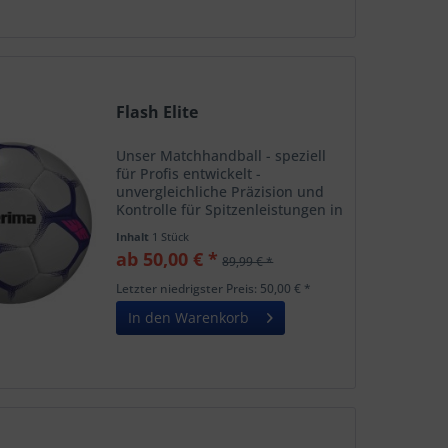
Flash Elite
Unser Matchhandball - speziell
für Profis entwickelt -
unvergleichliche Präzision und
Kontrolle für Spitzenleistungen in
jeder Phase des Spiels! Die
Inhalt
1 Stück
Eigenschaften in Kurzform:
ab 50,00 € *
89,99 € *
Modernstes 1,5 mm Obermaterial
für optimalen Grip...
Letzter niedrigster Preis: 50,00 € *
In den Warenkorb