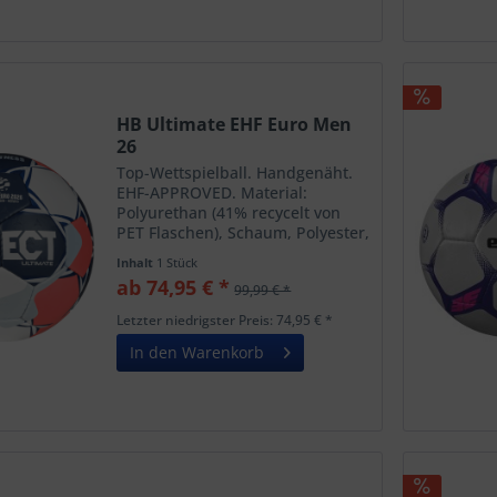
HB Ultimate EHF Euro Men
26
Top-Wettspielball. Handgenäht.
EHF-APPROVED. Material:
Polyurethan (41% recycelt von
PET Flaschen), Schaum, Polyester,
Latex Blase. Die Eigenschaften in
Inhalt
1 Stück
Kurzform: Fantastische Griffigkeit
ab 74,95 € *
99,99 € *
mit und ohne Harz. Extrem
weicher Ballkontakt...
Letzter niedrigster Preis: 74,95 € *
In den Warenkorb