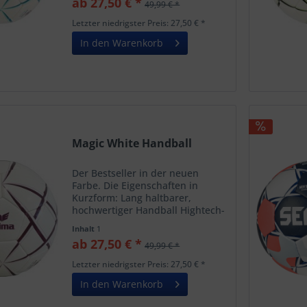
ab 27,50 € *
49,99 € *
Zweite Backing-Schicht aus Soft
Gel für ein besonders...
Letzter niedrigster Preis: 27,50 € *
In den Warenkorb
Magic White Handball
Der Bestseller in der neuen
Farbe. Die Eigenschaften in
Kurzform: Lang haltbarer,
hochwertiger Handball Hightech-
PU für außergewöhnlichen Grip
Inhalt
1
Zweite Backing-Schicht aus Soft
ab 27,50 € *
49,99 € *
Gel für ein besonders weiches
Spielgefühl, hergestellt aus...
Letzter niedrigster Preis: 27,50 € *
In den Warenkorb