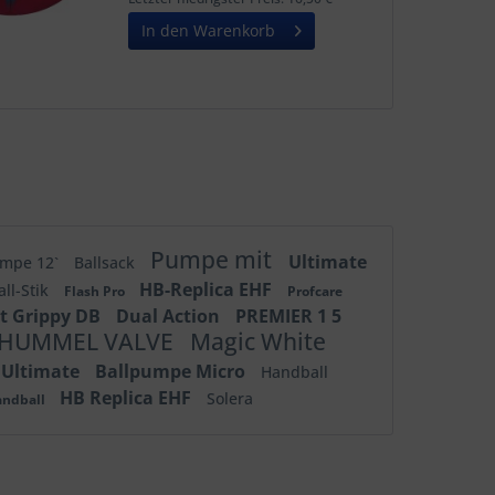
In den Warenkorb
Pumpe mit
Ultimate
umpe 12`
Ballsack
HB-Replica EHF
all-Stik
Flash Pro
Profcare
ht Grippy DB
Dual Action
PREMIER 1 5
HUMMEL VALVE
Magic White
Ultimate
Ballpumpe Micro
Handball
HB Replica EHF
Solera
andball