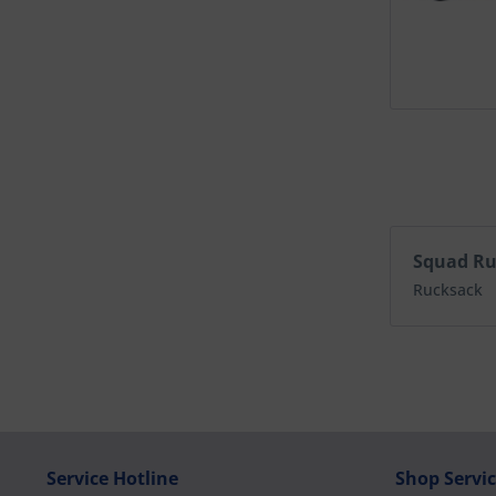
Squad R
Rucksack
Service Hotline
Shop Servi