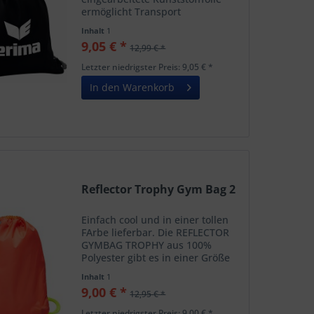
ermöglicht Transport
schmutziger Gegenstände,
Inhalt
1
einfach auswaschbar *
9,05 € *
12,99 € *
Geräumiger Turnbeutel mit
Kordelzug
Letzter niedrigster Preis: 9,05 € *
In den Warenkorb
Reflector Trophy Gym Bag 2
Einfach cool und in einer tollen
FArbe lieferbar. Die REFLECTOR
GYMBAG TROPHY aus 100%
Polyester gibt es in einer Größe
und ist komplett mit
Inhalt
1
Sublimationsdruck bedruckt. Die
9,00 € *
12,95 € *
charakteristischen hummel®-
Winkel und ein Logo in Silber
Letzter niedrigster Preis: 9,00 € *