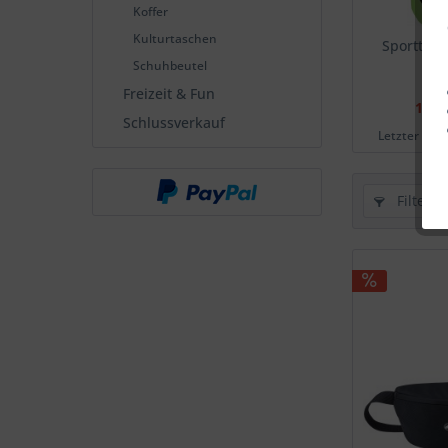
Koffer
Kulturtaschen
Sporttasc
Schuhbeutel
Freizeit & Fun
19,5
Schlussverkauf
Letzter nied
Filtern