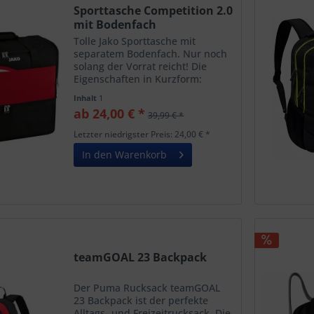
Sporttasche Competition 2.0
mit Bodenfach
Tolle Jako Sporttasche mit
separatem Bodenfach. Nur noch
solang der Vorrat reicht! Die
Eigenschaften in Kurzform:
Bodenfach: 18cm Höhe Großes
Inhalt
1
Hauptfach mit Innentasche mit
ab 24,00 € *
39,99 € *
Reißverschluss Nassfach
Abnehmbarer Schultergurt JAKO
Letzter niedrigster Preis: 24,00 € *
Heat...
In den Warenkorb
teamGOAL 23 Backpack
Der Puma Rucksack teamGOAL
23 Backpack ist der perfekte
Alltags- und Freizeitrucksack. Die