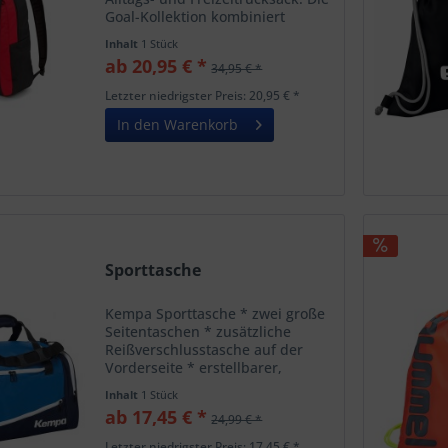
Goal-Kollektion kombiniert
leistungsstarke Materialien mit
Inhalt
1 Stück
modernem Design, um Ihr Team
ab 20,95 € *
34,95 € *
auf allen Ebenen auf die
Anforderungen des Spiels...
Letzter niedrigster Preis: 20,95 € *
In den Warenkorb
Sporttasche
Kempa Sporttasche * zwei große
Seitentaschen * zusätzliche
Reißverschlusstasche auf der
Vorderseite * erstellbarer,
gepolsterter Schultergurt für
Inhalt
1 Stück
hohen Tragekomfort *
ab 17,45 € *
24,99 € *
Schultergurt ist abnehmbar * U-
förmige Öffnung * große
Letzter niedrigster Preis: 17,45 € *