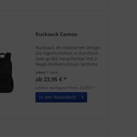
Rucksack Camou
Rucksack im modischen Design.
Die Eigenschaften in Kurzform:
Zwei große Hauptfächer mit 2-
Wege-Reißverschluss Seitliche
Einschubtaschen aus Mesh
Inhalt
1 Stück
Kleine Reißverschlusstasche an
ab 23,95 € *
der Vorderseite lieferbar bis 2023
Letzter niedrigster Preis: 23,95 € *
In den Warenkorb