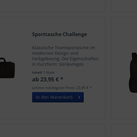
Sporttasche Challenge
Klassische Teamsportasche im
modernen Design und
Farbgebeung. Die Eigenschaften
in Kurzform: Geräumiges
Hauptfach mit umlaufendem 2-
Inhalt
1 Stück
Wege-Reißverschluss
ab 23,95 € *
Reißverschlussfach auf der
linken Seite Tiefes Nassfach mit
Letzter niedrigster Preis: 23,95 € *
Reißverschluss auf der...
In den Warenkorb