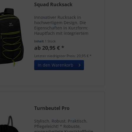
Squad Rucksack
Innovativer Rucksack in
hochwertigem Design. Die
Eigenschaften in Kurzform:
Hauptfach mit integriertem
Notebook-Fach und Doppel-
Inhalt
1 Stück
Reißverschluss-Öffnung
ab 20,95 € *
Frontfach mit intergriertem
Organizer-Fach Seitliche Taschen
Letzter niedrigster Preis: 20,95 € *
aus Mesh-Material...
In den Warenkorb
Turnbeutel Pro
Stylisch. Robust. Praktisch.
Pflegeleicht! * Robuste,
eingearbeitete Kunststofffolie