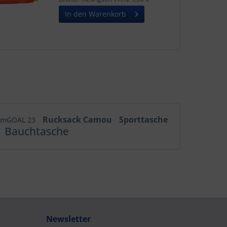
zieren...
In den Warenkorb
Rucksack Camou
Sporttasche
amGOAL 23
Bauchtasche
Newsletter