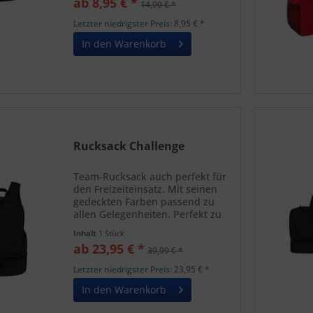
ab 8,95 € *
14,99 € *
Außenfach mit Reißverschluss
Farbe: schwarz Größe
Letzter niedrigster Preis: 8,95 € *
23x8,5x13cm (LxBxH)
In den Warenkorb
Rucksack Challenge
Team-Rucksack auch perfekt für
den Freizeiteinsatz. Mit seinen
gedeckten Farben passend zu
allen Gelegenheiten. Perfekt zu
bedrucken. Wir bedrucken gern
Inhalt
1 Stück
für Dich! Die Eigenschaften in
ab 23,95 € *
39,99 € *
Kurzform: Kleine Innentasche mit
Reißverschluss im...
Letzter niedrigster Preis: 23,95 € *
In den Warenkorb