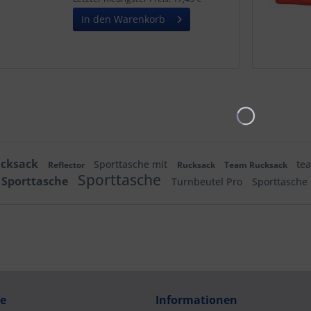
Freiflächen für...
In den Warenkorb
ucksack
Sporttasche mit
te
Reflector
Rucksack
Team Rucksack
Sporttasche
Sporttasche
Turnbeutel Pro
Sporttasche
ce
Informationen