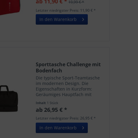
ab 11,90 € *
19,99 € *
Eigenschaften in Kurzform:
Großes Hauptfach mit einer...
Letzter niedrigster Preis: 11,90 € *
In den Warenkorb
Sporttasche Challenge mit
Bodenfach
Die typische Sport-Teamtasche
im modernen Design. Die
Eigenschaften in Kurzform:
Geräumiges Hauptfach mit
umlaufendem 2-Wege-
Inhalt
1 Stück
Reißverschluss Bodenfach Höhe
ab 26,95 € *
14 cm Reißverschlussfach auf der
linken Seite Tiefes Nassfach mit
Letzter niedrigster Preis: 26,95 € *
Reißverschluss...
In den Warenkorb