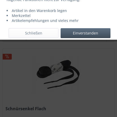
1,95 € *
2,50 € *
Artikel in den Warenkorb legen
Letzter niedrigster Preis: 1,95 € *
Merkzettel
Artikelempfehlungen und vieles mehr
Filtern
Schließen
Einverstanden
Schnürsenkel Flach