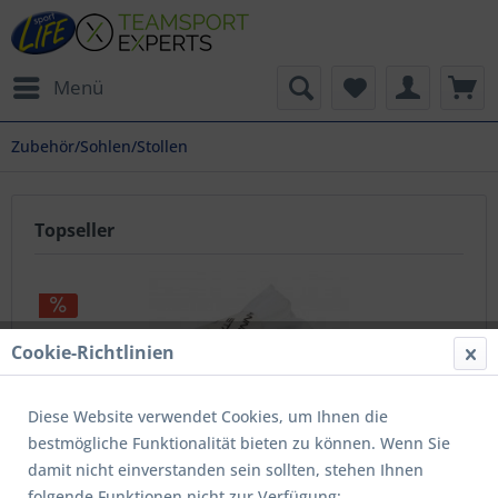
Menü
Zubehör/Sohlen/Stollen
Topseller
Cookie-Richtlinien
Diese Website verwendet Cookies, um Ihnen die
bestmögliche Funktionalität bieten zu können. Wenn Sie
Schnürsenkel Oval
damit nicht einverstanden sein sollten, stehen Ihnen
folgende Funktionen nicht zur Verfügung:
Inhalt
1 Stück