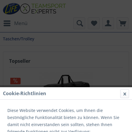
Menü
Taschen/Trolley
Topseller
Cookie-Richtlinien
Diese Website verwendet Cookies, um Ihnen die
bestmögliche Funktionalität bieten zu können. Wenn Sie
Trikottasche schwarz XL
damit nicht einverstanden sein sollten, stehen Ihnen
folgende Funktionen nicht zur Verfügung:
Inhalt
1 Stück