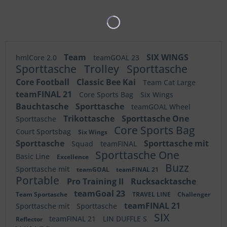
Team
SIX WINGS
hmlCore 2.0
teamGOAL 23
Sporttasche
Trolley
Sporttasche
Core Football
Classic Bee Kai
Team Cat Large
teamFINAL 21
Core Sports Bag
Six Wings
Bauchtasche
Sporttasche
teamGOAL Wheel
Trikottasche
Sporttasche One
Sporttasche
Core Sports Bag
Court Sportsbag
Six Wings
Sporttasche
Sporttasche mit
Squad
teamFINAL
Sporttasche One
Basic Line
Excellence
Buzz
Sporttasche mit
teamGOAL
teamFINAL 21
Portable
Pro Training II
Rucksacktasche
teamGoal 23
Team Sportasche
TRAVEL LINE
Challenger
teamFINAL 21
Sporttasche mit
Sporttasche
SIX
teamFINAL 21
LIN DUFFLE S
Reflector