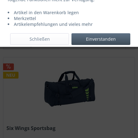
ab 26,95 € *
44,99 € *
Artikel in den Warenkorb legen
Letzter niedrigster Preis: 26,95 € *
Merkzettel
Artikelempfehlungen und vieles mehr
Filtern
Schließen
Einverstanden
NEU
Six Wings Sportsbag