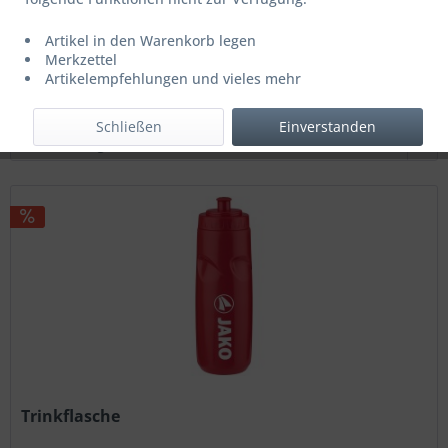
44,99 € *
59,99 € *
Artikel in den Warenkorb legen
Letzter niedrigster Preis: 44,99 € *
Merkzettel
Artikelempfehlungen und vieles mehr
Filtern
Schließen
Einverstanden
Trinkflasche