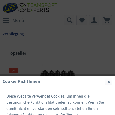
Menü
Verpflegung
Topseller
Cookie-Richtlinien
Diese Website verwendet Cookies, um Ihnen die
bestmögliche Funktionalität bieten zu können. Wenn Sie
Trinkflaschenhalter Luxe inkl.Flasch. schwarz+grün
damit nicht einverstanden sein sollten, stehen Ihnen
folgende Funktionen nicht zur Verfügung:
Inhalt
1 Stück