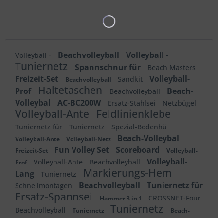
Beachvolleyball
Volleyball -
Volleyball -
Tuniernetz
Spannschnur für
Beach Masters
Freizeit-Set
Volleyball-
Sandkit
Beachvolleyball
Haltetaschen
Prof
Beach-
Beachvolleyball
Volleybal
AC-BC200W
Ersatz-Stahlsei
Netzbügel
Volleyball-Ante
Feldlinienklebe
Tuniernetz für
Tuniernetz
Spezial-Bodenhü
Beach-Volleybal
Volleyball-Ante
Volleyball-Netz
Fun Volley Set
Scoreboard
Freizeit-Set
Volleyball-
Volleyball-
Volleyball-Ante
Beachvolleyball
Prof
Markierungs-Hem
Lang
Tuniernetz
Beachvolleyball
Tuniernetz für
Schnellmontagen
Ersatz-Spannsei
CROSSNET-Four
Hammer 3 in 1
Tuniernetz
Beachvolleyball
Tuniernetz
Beach-