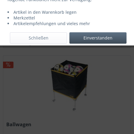
49,90 € *
59,95 € *
Artikel in den Warenkorb legen
Letzter niedrigster Preis: 49,90 € *
Merkzettel
Artikelempfehlungen und vieles mehr
Filtern
Schließen
Einverstanden
Ballwagen