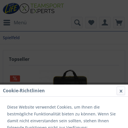
Menü
Spielfeld
Topseller
Cookie-Richtlinien
Diese Website verwendet Cookies, um Ihnen die
bestmögliche Funktionalität bieten zu können. Wenn Sie
SB-V Volleyball Taktik Board schwarz
damit nicht einverstanden sein sollten, stehen Ihnen
folgende Funktionen nicht zur Verfügung:
Inhalt
1 Stück