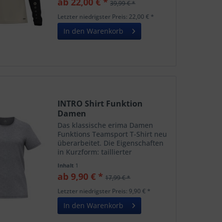
ab 22,00 € *
39,99 € *
lieferbar bis 2029
Letzter niedrigster Preis: 22,00 € *
In den Warenkorb
INTRO Shirt Funktion
Damen
Das klassische erima Damen
Funktions Teamsport T-Shirt neu
überarbeitet. Die Eigenschaften
in Kurzform: taillierter
Damenschnitt Leichtes und
Inhalt
1
schnelltrocknendes
ab 9,90 € *
17,99 € *
Funktionspolyester Klassisch
einfarbiges Design Nachhaltiges
Letzter niedrigster Preis: 9,90 € *
wasserloses Dry...
In den Warenkorb