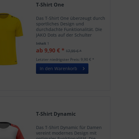
T-Shirt One
Das T-Shirt One überzeugt durch
sportliches Design und
durchdachte Funktionalität. Die
JAKO Dots auf der Schulter
verleihen dem Shirt einen
Inhalt
1
dynamischen Look, während das
ab 9,90 € *
17,99 € *
JAKO-Logo auf der rechten Brust
den sportlichen Charakter...
Letzter niedrigster Preis: 9,90 € *
In den Warenkorb
T-Shirt Dynamic
Das T-Shirt Dynamic für Damen
vereint modernes Design mit
optimaler Funktionalität. Die