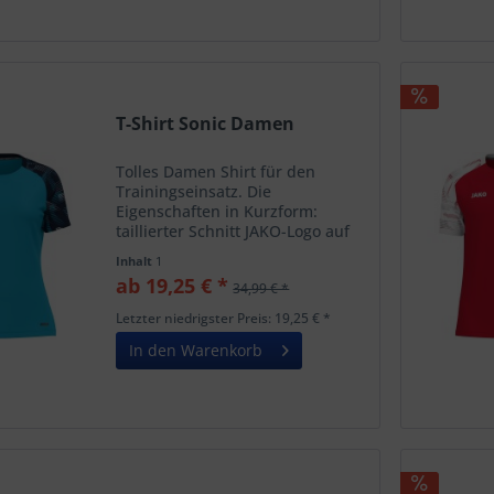
T-Shirt Sonic Damen
Tolles Damen Shirt für den
Trainingseinsatz. Die
Eigenschaften in Kurzform:
taillierter Schnitt JAKO-Logo auf
der rechten Brust Ärmel im Print-
Inhalt
1
Design Ärmelabschluss mit Ripp
ab 19,25 € *
34,99 € *
lieferbar bis 2029
Letzter niedrigster Preis: 19,25 € *
In den Warenkorb