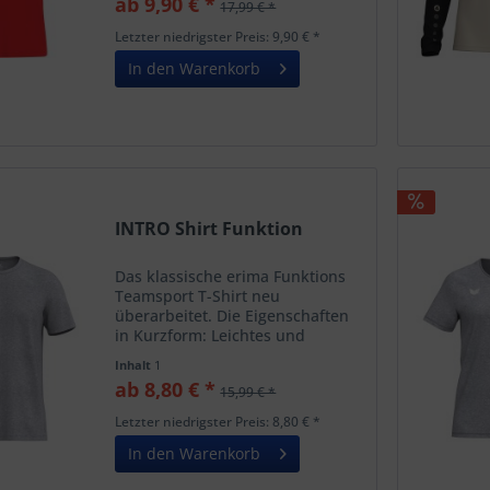
ab 9,90 € *
17,99 € *
Rundhalsausschnitt Gesticktes
ERIMA Kontrastlogo Gewicht: ca.
Letzter niedrigster Preis: 9,90 € *
160g/m²
In den Warenkorb
INTRO Shirt Funktion
Das klassische erima Funktions
Teamsport T-Shirt neu
überarbeitet. Die Eigenschaften
in Kurzform: Leichtes und
schnelltrocknendes
Inhalt
1
Funktionspolyester Klassisch
ab 8,80 € *
15,99 € *
einfarbiges Design Nachhaltiges
wasserloses Dry Dye
Letzter niedrigster Preis: 8,80 € *
Färbeverhalten Gewicht:...
In den Warenkorb