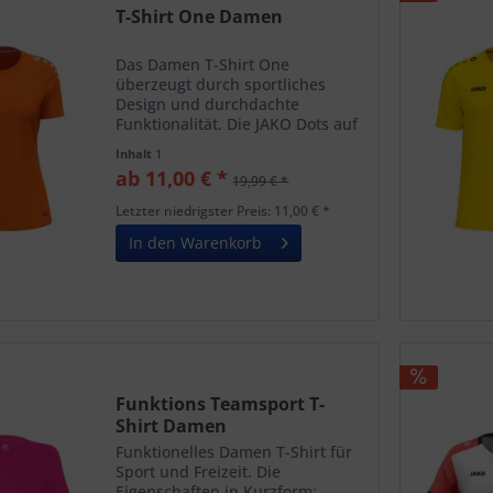
T-Shirt One Damen
Das Damen T-Shirt One
überzeugt durch sportliches
Design und durchdachte
Funktionalität. Die JAKO Dots auf
der Schulter verleihen dem Shirt
Inhalt
1
einen dynamischen Look,
ab 11,00 € *
19,99 € *
während das JAKO-Logo auf der
rechten Brust den sportlichen
Letzter niedrigster Preis: 11,00 € *
Charakter...
In den Warenkorb
Funktions Teamsport T-
Shirt Damen
Funktionelles Damen T-Shirt für
Sport und Freizeit. Die
Eigenschaften in Kurzform: