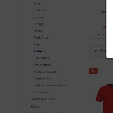
Shorts
3/4 Hosen
Go Cott
Jacken
Anzüge
ab 7,
Hosen
Letzter nied
Tank-Tops
Tops
Filtern
T-Shirts
Polo Shirts
Sweatshirts
Kapuzensweats
Regenjacken
Funktionsunterwäsche
Accessoires
Socken/Tubes
Bälle