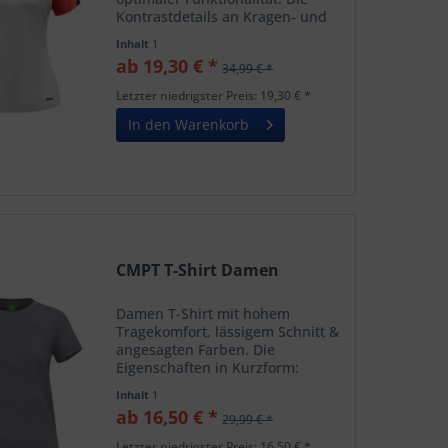
Kontrastdetails an Kragen- und
Ärmelabschluss verleihen dem
Inhalt
1
Shirt einen sportlichen und
ab 19,30 € *
34,99 € *
dynamischen Look, der auf dem
Platz genauso überzeugt wie in...
Letzter niedrigster Preis: 19,30 € *
In den Warenkorb
CMPT T-Shirt Damen
Damen T-Shirt mit hohem
Tragekomfort, lässigem Schnitt &
angesagten Farben. Die
Eigenschaften in Kurzform:
taillierter Damenschnitt Sehr
Inhalt
1
weiches Tragegefühl durch
ab 16,50 € *
29,99 € *
Carbon-Finish Lässiger Schnitt
Gerippter Rundhalsausschnitt
Letzter niedrigster Preis: 16,50 € *