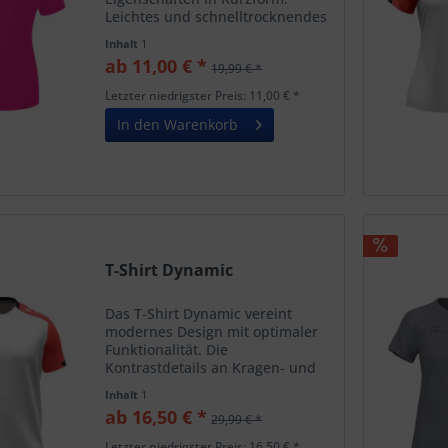
Leichtes und schnelltrocknendes
Funktionspolyester Taillierter
Inhalt
1
Damenschnitt
ab 11,00 € *
19,99 € *
Letzter niedrigster Preis: 11,00 € *
In den Warenkorb
T-Shirt Dynamic
Das T-Shirt Dynamic vereint
modernes Design mit optimaler
Funktionalität. Die
Kontrastdetails an Kragen- und
Ärmelabschluss verleihen dem
Inhalt
1
Shirt einen sportlichen und
ab 16,50 € *
29,99 € *
dynamischen Look, der auf dem
Platz genauso überzeugt wie in
Letzter niedrigster Preis: 16,50 € *