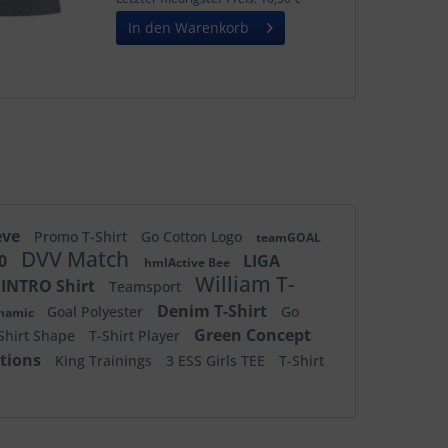
Gedrucktes...
In den Warenkorb
eve
Promo T-Shirt
Go Cotton Logo
teamGOAL
DVV Match
.0
LIGA
hmlActive Bee
William T-
INTRO Shirt
Teamsport
Denim T-Shirt
Goal Polyester
Go
ynamic
Green Concept
Shirt Shape
T-Shirt Player
tions
King Trainings
3 ESS Girls TEE
T-Shirt