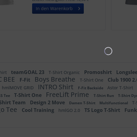
der...
In den Warenkorb
teamGOAL 23
Promoshirt
Longsle
hirt
T-Shirt Organic
C BEE
Boys Breathe
F-Fit
Club 1900 2
T-Shirt One
INTRO Shirt
hmlMOVE GRID
Astor T-Shirt
F-Fit Backside
FreeLift Prime
T-Shirt One
SS Tee
T-Shirt Run
T-Shirt D
-Shirt Team
Design 2 Move
T-
Damen T-Shirt
Multifunctional
go Tee
Cool Training
TS Logo T-Shirt
Funk
hmlGO 2.0