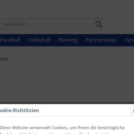
Handball
Volleyball
Running
Partnershops
Fan
hirts
ab 10,
ookie-Richtlinien
Inhalt:
1
inkl. MwSt.
zzg
Diese Website verwendet Cookies, um Ihnen die bestmögliche
Letzter niedrig