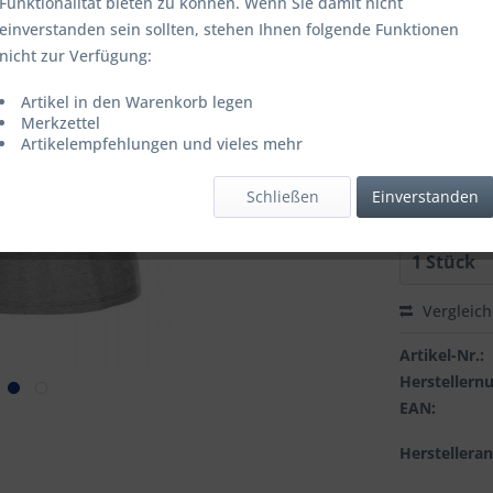
Funktionalität bieten zu können. Wenn Sie damit nicht
einverstanden sein sollten, stehen Ihnen folgende Funktionen
nicht zur Verfügung:
Farbbezeich
Artikel in den Warenkorb legen
Merkzettel
Artikelempfehlungen und vieles mehr
Grösse:
Schließen
Einverstanden
Vergleic
Artikel-Nr.:
Hersteller
EAN:
Herstellera