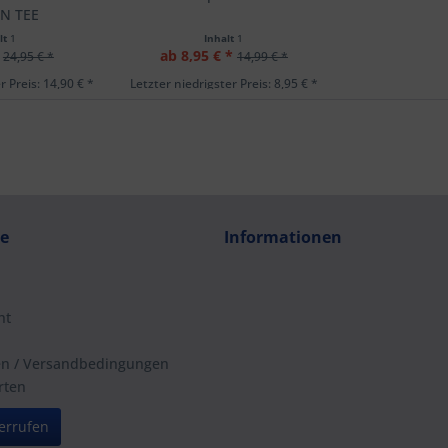
N TEE
lt
1
Inhalt
1
ab 8,95 € *
24,95 € *
14,99 € *
r Preis: 14,90 € *
Letzter niedrigster Preis: 8,95 € *
ce
Informationen
ht
en / Versandbedingungen
rten
errufen