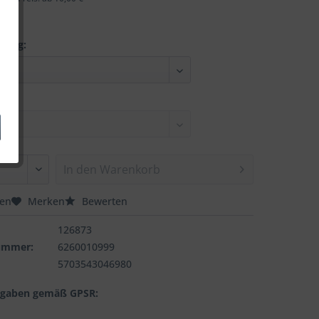
nung:
In den
Warenkorb
hen
Merken
Bewerten
126873
nummer:
6260010999
5703543046980
ngaben gemäß GPSR: