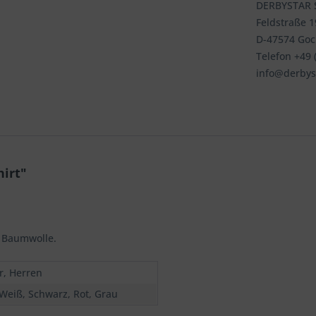
DERBYSTAR S
Feldstraße 
D-47574 Go
Telefon +49 (
info@derbys
irt"
% Baumwolle.
r, Herren
 Weiß, Schwarz, Rot, Grau