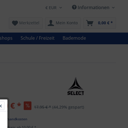
Informationen
Merkzettel
Mein Konto
0,00 € *
shops
Schule / Freizeit
Bademode
00 € *
17,95 € *
(44,29% gespart)
l. Versandkosten
ster Preis: ab 10,00 € *