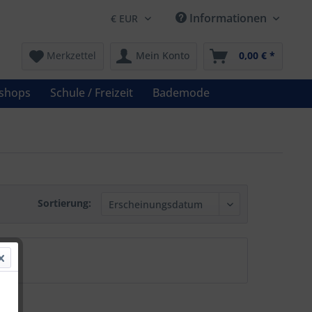
Informationen
Merkzettel
Mein Konto
0,00 € *
shops
Schule / Freizeit
Bademode
Sortierung: