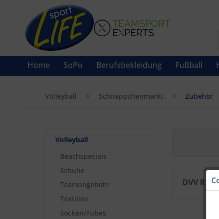
Home
SoPo
Berufsbekleidung
Fußball
Volleyball
Schnäppchenmarkt
Zubehör
Volleyball
Beachspecials
Schuhe
C
DVV Riva
Teamangebote
Textilien
Socken/Tubes