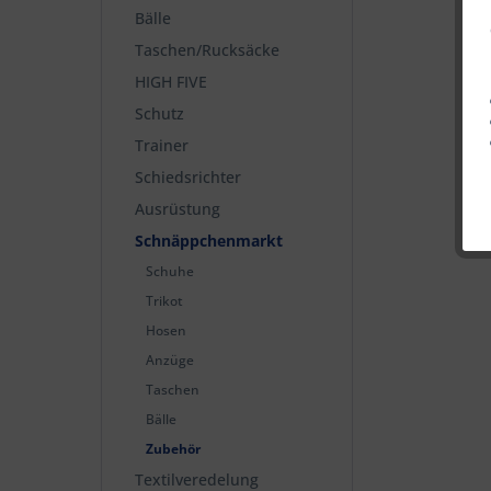
Bälle
Taschen/Rucksäcke
HIGH FIVE
Schutz
Trainer
Schiedsrichter
Ausrüstung
Schnäppchenmarkt
Schuhe
Trikot
Hosen
Anzüge
Taschen
Bälle
Zubehör
Textilveredelung