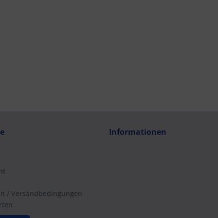
ce
Informationen
ht
en / Versandbedingungen
rten