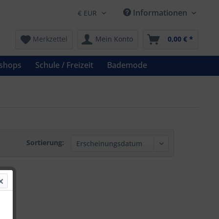
Informationen
Merkzettel
Mein Konto
0,00 € *
shops
Schule / Freizeit
Bademode
Sortierung: