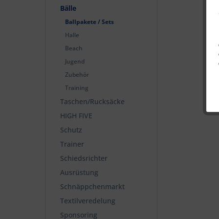
Bälle
Ballpakete / Sets
Halle
Beach
Jugend
Zubehör
Training
Taschen/Rucksäcke
HIGH FIVE
Schutz
Trainer
Schiedsrichter
Ausrüstung
Schnäppchenmarkt
Textilveredelung
Sponsoring