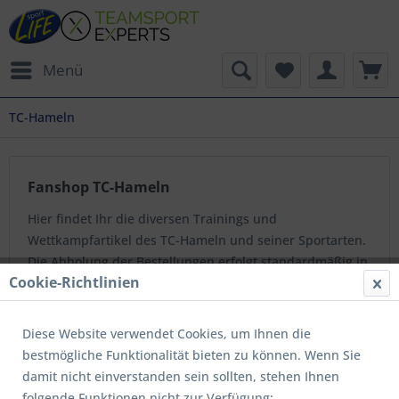
Menü
TC-Hameln
Fanshop TC-Hameln
Hier findet Ihr die diversen Trainings und
Wettkampfartikel des TC-Hameln und seiner Sportarten.
Die Abholung der Bestellungen erfolgt standardmäßig in
Cookie-Richtlinien
unserem Shop in der Reichardstr. 14, 31789...
mehr
erfahren »
Diese Website verwendet Cookies, um Ihnen die
bestmögliche Funktionalität bieten zu können. Wenn Sie
Topseller
damit nicht einverstanden sein sollten, stehen Ihnen
folgende Funktionen nicht zur Verfügung: