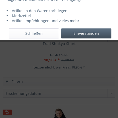
Artikel in den Warenkorb legen
Merkzettel
Artikelempfehlungen und vieles mehr
Schließen
Einverstanden
Trad Shukyu Short
Inhalt
1 Stück
18,90 € *
30,90 € *
Letzter niedrigster Preis: 18,90 € *
Filtern