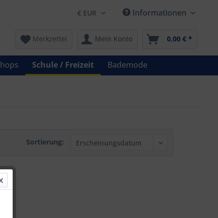
Informationen
Merkzettel
Mein Konto
0,00 € *
shops
Schule / Freizeit
Bademode
Sortierung: