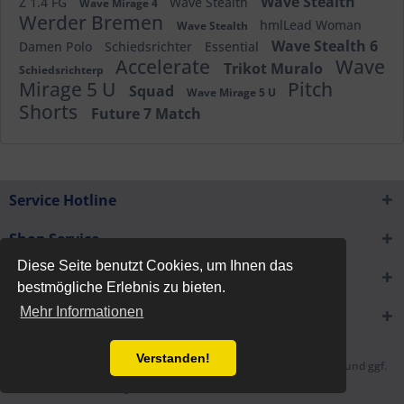
Wave Stealth
Z 1.4 FG
Wave Stealth
Wave Mirage 4
Werder Bremen
hmlLead Woman
Wave Stealth
Wave Stealth 6
Damen Polo
Schiedsrichter
Essential
Accelerate
Wave
Trikot Muralo
Schiedsrichterp
Mirage 5 U
Pitch
Squad
Wave Mirage 5 U
Shorts
Future 7 Match
Service Hotline
Shop Service
Diese Seite benutzt Cookies, um Ihnen das
Informationen
bestmögliche Erlebnis zu bieten.
Mehr Informationen
Newsletter
Verstanden!
* Alle Preise inkl. gesetzl. Mehrwertsteuer zzgl.
Versandkosten
und ggf.
Nachnahmegebühren, wenn nicht anders beschrieben