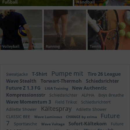
Pumpe mit
T-Shirt
Tiro 26 League
Sweatjacke
Wave Stealth
Torwart-Thermoh
Schiedsrichter
Future Z 1.3 FG
New Authentic
LIGA Training
Kompressionsstr
Schiedsrichter
ALPHA
Boys Breathe
Wave Momentum 3
Field Trikot
Schiedsrichtert
Kältespray
Adilette Shower
Adilette Shower
Future
CLASSIC BEE
Wave Luminous
CHANGE by erima
7
Sofort-Kältekom
Sporttasche
Future
Wave Voltage