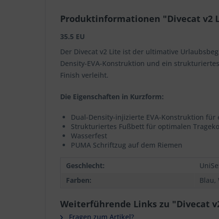
Produktinformationen "Divecat v2 L
35.5 EU
Der Divecat v2 Lite ist der ultimative Urlaubsb
Density-EVA-Konstruktion und ein strukturiert
Finish verleiht.
Die Eigenschaften in Kurzform:
Dual-Density-injizierte EVA-Konstruktion für
Strukturiertes Fußbett für optimalen Tragek
Wasserfest
PUMA Schriftzug auf dem Riemen
Geschlecht:
UniSe
Farben:
Blau,
Weiterführende Links zu "Divecat v2
Fragen zum Artikel?