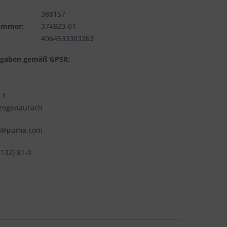
388157
nummer:
374823-01
4064533303263
ngaben gemäß GPSR:
 1
zogenaurach
fo@puma.com
9132) 81-0