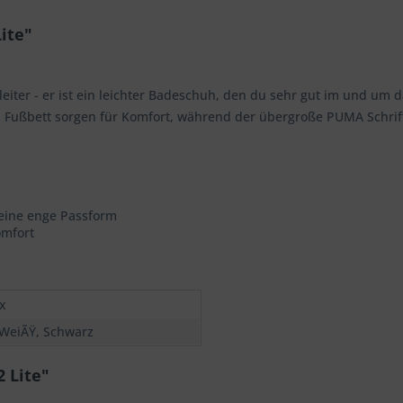
ite"
egleiter - er ist ein leichter Badeschuh, den du sehr gut im und um
es Fußbett sorgen für Komfort, während der übergroße PUMA Schr
 eine enge Passform
omfort
x
 WeiÃŸ, Schwarz
 Lite"