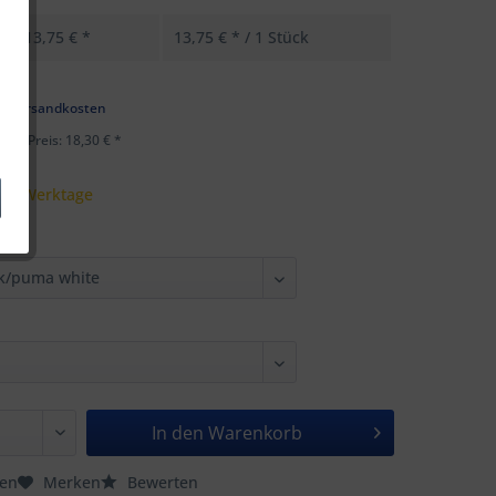
13,75 € *
13,75 € * / 1 Stück
k
l. Versandkosten
ster Preis: 18,30 € *
 - 5 Werktage
In den
Warenkorb
hen
Merken
Bewerten