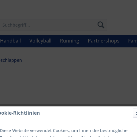
Handball
Volleyball
Running
Partnershops
Fan
schlappen
UVP: 22,95 €
ookie-Richtlinien
Menge
Diese Website verwendet Cookies, um Ihnen die bestmögliche
bis
9