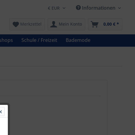
Informationen
Merkzettel
Mein Konto
0,00 € *
shops
Schule / Freizeit
Bademode