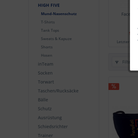
HIGH FIVE
Mund-Nasenschutz
Face Co
T-Shirts
Tank Tops
9,90
Sweats & Kapuze
Letzter nied
Shorts
Hosen
Filtern
inTeam
Socken
Torwart
Taschen/Rucksäcke
Bälle
Schutz
Ausrüstung
Schiedsrichter
Trainer