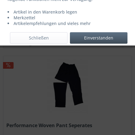
19,95 € *
39,95 € *
Artikel in den Warenkorb legen
Letzter niedrigster Preis: 19,95 € *
Merkzettel
Artikelempfehlungen und vieles mehr
Filtern
Schließen
Einverstanden
Performance Woven Pant Seperates