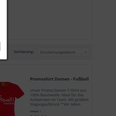
Sortierung:
Promoshirt Damen - Fußball
Unser Promo Damen T-Shirt aus
100% Baumwolle. Ideal für das
Aufwärmen im Team. Mit großem
Slogangaufdruck ""Wir leben
Fußball"" auf der Brust.
Inhalt
1
Druckfarbe variabel wählbar -