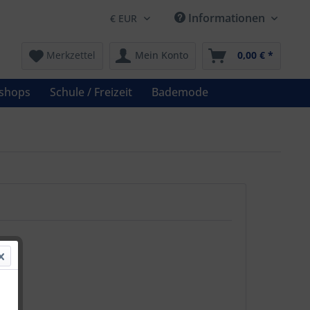
Informationen
Merkzettel
Mein Konto
0,00 € *
shops
Schule / Freizeit
Bademode