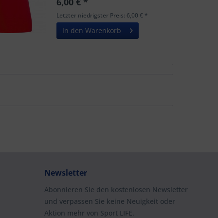
6,00 € *
bitte bei der Bestellung unter
Bemerkungen angeben. Ab 10
Letzter niedrigster Preis: 6,00 € *
Stück...
In den Warenkorb
Newsletter
Abonnieren Sie den kostenlosen Newsletter
und verpassen Sie keine Neuigkeit oder
Aktion mehr von Sport LIFE.