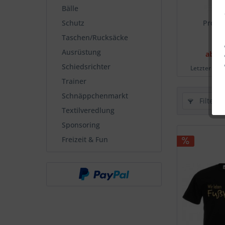
Bälle
Schutz
Promos
Taschen/Rucksäcke
Ausrüstung
ab 8,
Schiedsrichter
Letzter nied
Trainer
Schnäppchenmarkt
Filtern
Textilveredlung
Sponsoring
Freizeit & Fun