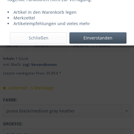
Artikel in den Warenkorb legen
UVP: 44,95 € *
Merkzettel
Menge
Stückpreis
Grundpreis
Artikelempfehlungen und vieles mehr
bis
9
35,90 € *
35,90 € * / 1 Stück
Schließen
Einverstanden
ab
10
26,95 € *
26,95 € * / 1 Stück
Inhalt:
1 Stück
inkl. MwSt.
zzgl. Versandkosten
Letzter niedrigster Preis: 35,90 € *
Lieferzeit - 5 Werktage
FARBE:
GROESSE: