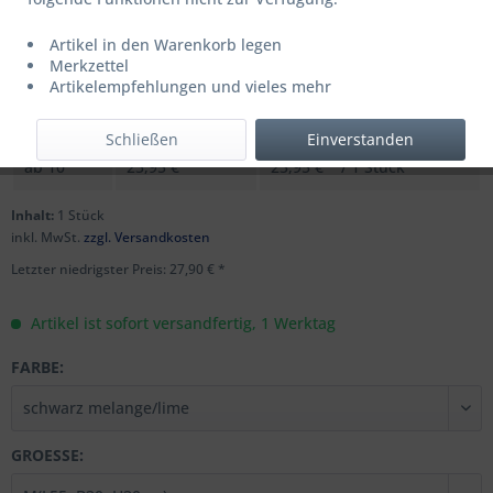
Artikel in den Warenkorb legen
UVP: 39,99 € *
Merkzettel
Menge
Stückpreis
Grundpreis
Artikelempfehlungen und vieles mehr
bis
9
27,90 € *
27,90 € * / 1 Stück
Schließen
Einverstanden
ab
10
23,95 € *
23,95 € * / 1 Stück
Inhalt:
1 Stück
inkl. MwSt.
zzgl. Versandkosten
Letzter niedrigster Preis: 27,90 € *
Artikel ist sofort versandfertig, 1 Werktag
FARBE:
GROESSE: