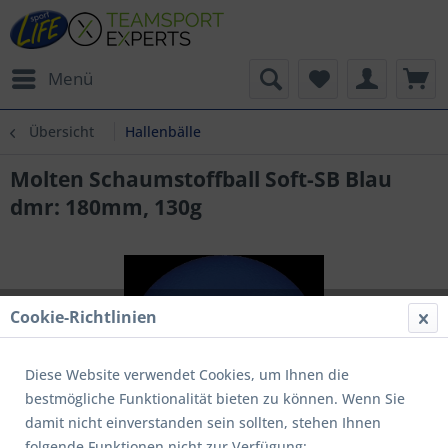
Menü
Übersicht
Hallenbälle
Molten Schaumstoffball Soft-SB Blau
dmr: 180mm, 130g
Cookie-Richtlinien
Diese Website verwendet Cookies, um Ihnen die
bestmögliche Funktionalität bieten zu können. Wenn Sie
damit nicht einverstanden sein sollten, stehen Ihnen
folgende Funktionen nicht zur Verfügung: