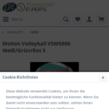
Menü
Übersicht
Halle
Molten Volleyball V5M5000
Weiß/Grün/Rot 5
Cookie-Richtlinien
Diese Website verwendet Cookies, um Ihnen die
bestmögliche Funktionalität bieten zu können. Wenn Sie
damit nicht einverstanden sein sollten, stehen Ihnen
folgende Funktionen nicht zur Verfügung: