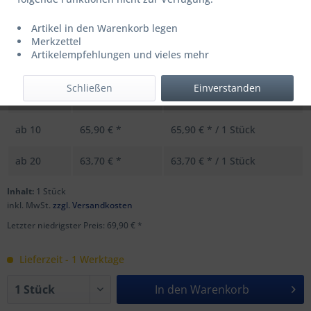
UVP: 89,99 € *
Artikel in den Warenkorb legen
Merkzettel
Menge
Stückpreis
Grundpreis
Artikelempfehlungen und vieles mehr
bis
4
69,90 € *
69,90 € * / 1 Stück
Schließen
Einverstanden
ab
5
67,90 € *
67,90 € * / 1 Stück
ab
10
65,90 € *
65,90 € * / 1 Stück
ab
20
63,70 € *
63,70 € * / 1 Stück
Inhalt:
1 Stück
inkl. MwSt.
zzgl. Versandkosten
Letzter niedrigster Preis: 69,90 € *
Lieferzeit - 1 Werktage
In den
Warenkorb