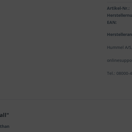
Artikel-Nr.:
Hersteller
EAN:
Herstellera
Hummel A/S,
onlinesupp
Tel.: 08000-
all"
sthan