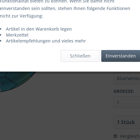
Funktionalität bieten zu können. Wenn Sie damit nicht
einverstanden sein sollten, stehen Ihnen folgende Funktionen
ab
10
nicht zur Verfügung:
Inhalt:
1 Stüc
Artikel in den Warenkorb legen
inkl. MwSt.
zzg
Merkzettel
Letzter niedrig
Artikelempfehlungen und vieles mehr
Lieferzeit
Schließen
Einverstanden
FARBE:
GROESSE:
Vergleic