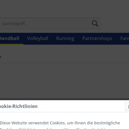
Handball
Volleyball
Running
Partnershops
Fan
r
UVP: 44,95 €
ookie-Richtlinien
Menge
Diese Website verwendet Cookies, um Ihnen die bestmögliche
bis
9