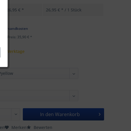
26,95 € *
26,95 € * / 1 Stück
k
l. Versandkosten
ster Preis: 35,90 € *
 - 5 Werktage
In den
Warenkorb
hen
Merken
Bewerten