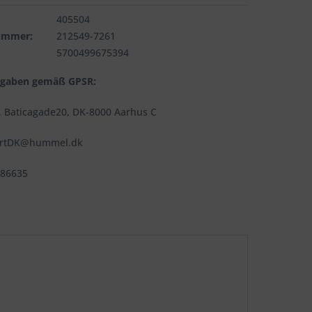
405504
nummer:
212549-7261
5700499675394
ngaben gemäß GPSR:
 Baticagade20, DK-8000 Aarhus C
ortDK@hummel.dk
486635