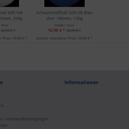
all Soft-VW
Schaumstoffball Soft-SB Blau
210mm, 200g
dmr: 180mm, 130g
1 Stück
Inhalt
1 Stück
18,90 € *
22,99 € *
20,99 € *
r Preis: 19,90 € *
Letzter niedrigster Preis: 18,90 € *
ce
Informationen
ht
en / Versandbedingungen
rten