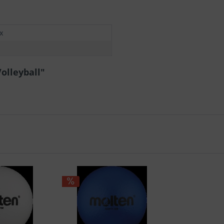
x
olleyball"