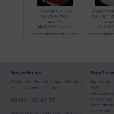
Volleyball V5M5000
Schaumstoffb
Weiß/Grün/Rot 5
Weiß dmr: 
Inhalt
1 Stück
Inhalt
ab 63,70 € *
19,90 € *
89,99 € *
Letzter niedrigster Preis: 63,70 € *
Letzter niedrigste
Service Hotline
Shop Servi
Telefonische Unterstützung und Beratung
Impressum
AGB
erhaltst Du telefonisch unter:
Widerrufsrec
05151 - 57 67 77
Datenschutz
Versandkost
Unsere Zahla
Montag - Freitag 10:00 - 13:00 und 15:00 -