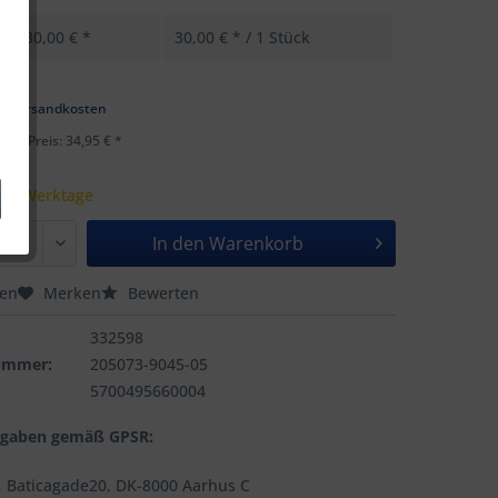
30,00 € *
30,00 € * / 1 Stück
k
l. Versandkosten
ster Preis: 34,95 € *
 - 5 Werktage
In den
Warenkorb
hen
Merken
Bewerten
332598
nummer:
205073-9045-05
5700495660004
ngaben gemäß GPSR:
 Baticagade20, DK-8000 Aarhus C