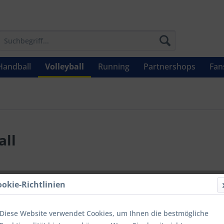
Handball
Volleyball
Running
Partnershops
Fan
all
UVP: 49,95 €
ookie-Richtlinien
Menge
Diese Website verwendet Cookies, um Ihnen die bestmögliche
bis
9