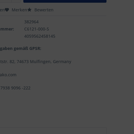
hen
Merken
Bewerten
382964
nummer:
C6121-000-S
4059562458145
ngaben gemäß GPSR:
tstr. 82, 74673 Mulfingen, Germany
jako.com
 7938 9096 -222