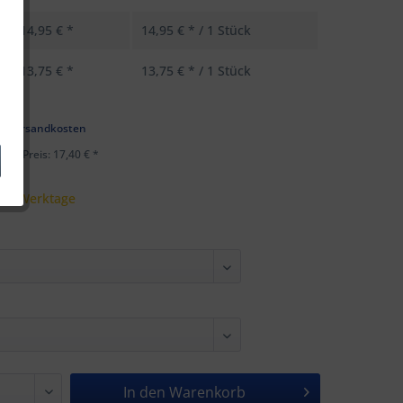
14,95 € *
14,95 € * / 1 Stück
13,75 € *
13,75 € * / 1 Stück
k
l. Versandkosten
ster Preis: 17,40 € *
 - 5 Werktage
In den
Warenkorb