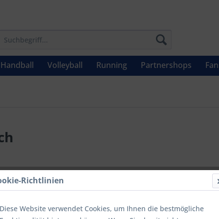
Handball
Volleyball
Running
Partnershops
Fan
ch
UVP: 24,99 €
ookie-Richtlinien
Menge
Diese Website verwendet Cookies, um Ihnen die bestmögliche
bis
9