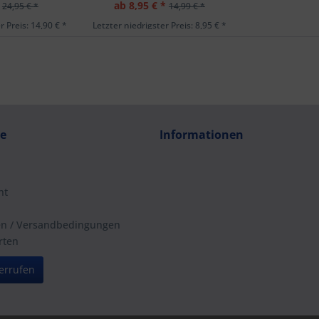
ab 8,95 € *
24,95 € *
14,99 € *
r Preis: 14,90 € *
Letzter niedrigster Preis: 8,95 € *
ce
Informationen
ht
en / Versandbedingungen
rten
errufen