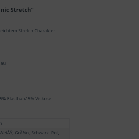
nic Stretch"
leichtem Stretch Charakter.
bau
/5% Elasthan/ 5% Viskose
n
 WeiÃŸ, GrÃ¼n, Schwarz, Rot,