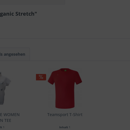
ganic Stretch"
ls angesehen
BEE WOMEN
Teamsport T-Shirt
N TEE
lt
1
Inhalt
1