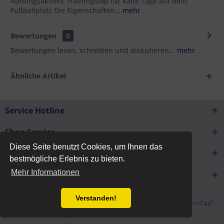
Atmungsaktives Trainingstop für kalte Tage auf dem
Fußballplatz Die Eigenschaften...
mehr
Bewertungen
0
Bewertungen lesen, schreiben und diskutieren...
mehr
Ähnliche Artikel
Service Hotline
Shop Service
Diese Seite benutzt Cookies, um Ihnen das
Informationen
bestmögliche Erlebnis zu bieten.
Mehr Informationen
Newsletter
Verstanden!
* Alle Preise inkl. gesetzl. Mehrwertsteuer zzgl.
Versandkosten
und ggf.
Nachnahmegebühren, wenn nicht anders beschrieben