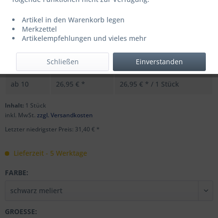
Artikel in den Warenkorb legen
Merkzettel
UVP: 44,99 € *
Artikelempfehlungen und vieles mehr
Menge
Stückpreis
Grundpreis
Schließen
Einverstanden
bis
31,40 € *
31,40 € * / 1 Stück
ab
10
26,95 € *
26,95 € * / 1 Stück
Inhalt:
1 Stück
inkl. MwSt.
zzgl. Versandkosten
Letzter niedrigster Preis: 31,40 € *
Lieferzeit - 5 Werktage
FARBE:
GROESSE: