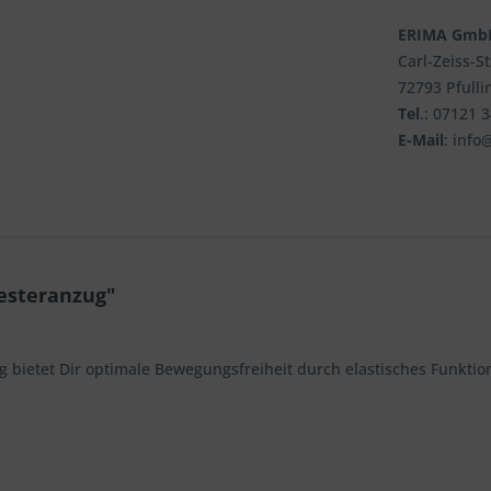
ERIMA Gmb
Carl-Zeiss-S
72793 Pfulli
Tel
.: 07121 
E-Mail
: info
esteranzug"
g bietet Dir optimale Bewegungsfreiheit durch elastisches Funktio