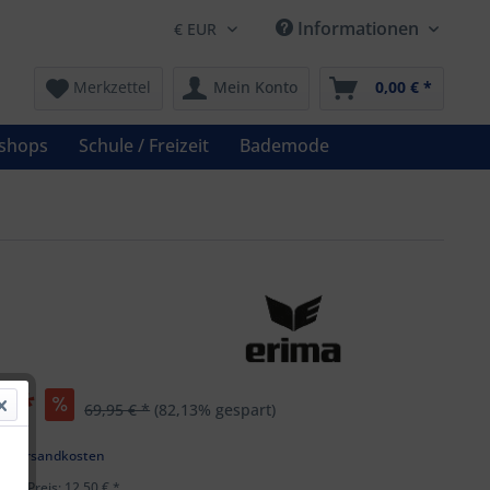
Informationen
Merkzettel
Mein Konto
0,00 € *
shops
Schule / Freizeit
Bademode
€ *
69,95 € *
(82,13% gespart)
l. Versandkosten
ster Preis: 12,50 € *