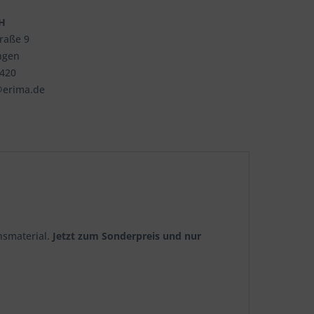
H
traße 9
ngen
3420
@erima.de
nsmaterial.
Jetzt zum Sonderpreis und nur