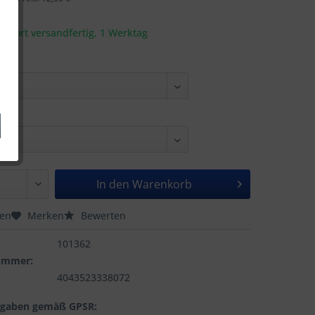
t sofort versandfertig, 1 Werktag
In den
Warenkorb
hen
Merken
Bewerten
101362
nummer:
4043523338072
ngaben gemäß GPSR: