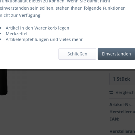
Funktionalität bieten zu können. Wenn Sie damit nicht
einverstanden sein sollten, stehen Ihnen folgende Funktionen
Artikel is
nicht zur Verfügung:
FARBE:
Artikel in den Warenkorb legen
Merkzettel
Artikelempfehlungen und vieles mehr
GROESSE:
Schließen
Einverstanden
Vergleic
Artikel-Nr.:
Hersteller
EAN:
Herstellera