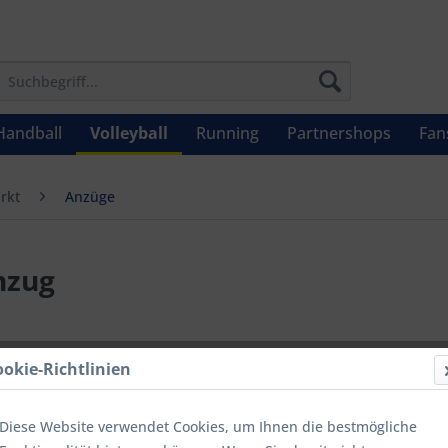
Handball
Volleyball
Running
Partnershops
Fan
rkt
Anzüge
nzug
12,50 
ookie-Richtlinien
Inhalt:
1
inkl. MwSt.
zzg
Diese Website verwendet Cookies, um Ihnen die bestmögliche
Letzter niedrig