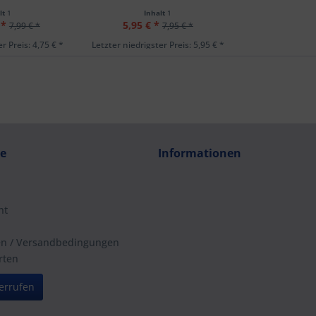
lt
1
Inhalt
1
 *
5,95 € *
7,99 € *
7,95 € *
r Preis: 4,75 € *
Letzter niedrigster Preis: 5,95 € *
ce
Informationen
ht
en / Versandbedingungen
rten
errufen