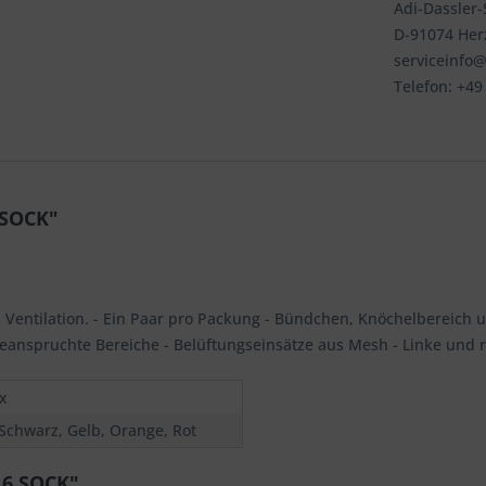
Adi-Dassler-S
D-91074 He
serviceinfo
Telefon: +4
 SOCK"
 Ventilation. - Ein Paar pro Packung - Bündchen, Knöchelbereich u
eanspruchte Bereiche - Belüftungseinsätze aus Mesh - Linke und 
x
 Schwarz, Gelb, Orange, Rot
16 SOCK"