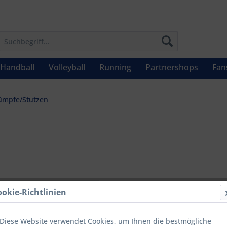
Handball
Volleyball
Running
Partnershops
Fan
ümpfe/Stutzen
ab 6,5
ookie-Richtlinien
Inhalt:
1 Stüc
inkl. MwSt.
zzg
Diese Website verwendet Cookies, um Ihnen die bestmögliche
Letzter niedrig