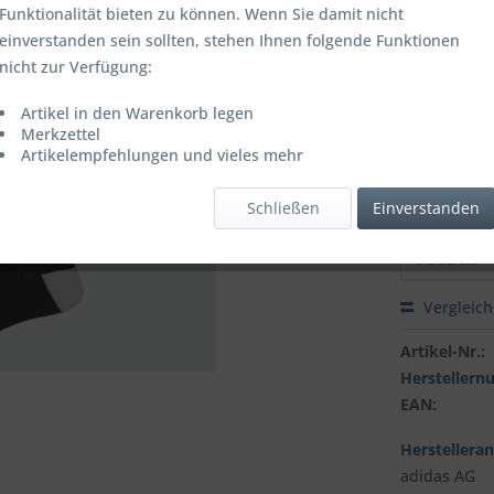
Funktionalität bieten zu können. Wenn Sie damit nicht
einverstanden sein sollten, stehen Ihnen folgende Funktionen
Farbbezeich
nicht zur Verfügung:
Artikel in den Warenkorb legen
Merkzettel
Grösse:
Artikelempfehlungen und vieles mehr
Schließen
Einverstanden
Vergleic
Artikel-Nr.:
Hersteller
EAN:
Herstellera
adidas AG