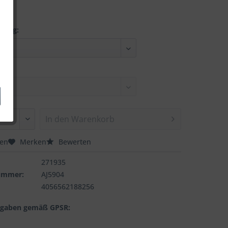
nung:
In den
Warenkorb
hen
Merken
Bewerten
271935
nummer:
AJ5904
4056562188256
ngaben gemäß GPSR: