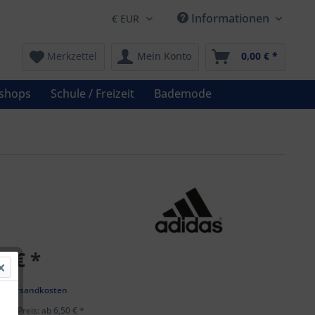
Informationen
Merkzettel
Mein Konto
0,00 € *
shops
Schule / Freizeit
Bademode
0 € *
k
l. Versandkosten
ster Preis: ab 6,50 € *