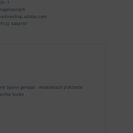
tr. 1
rzogenaurach
@onlineshop.adidas.com
9 9132 6464101
nd Spann gerippt - Anatomisch platzierte
rechte Socke