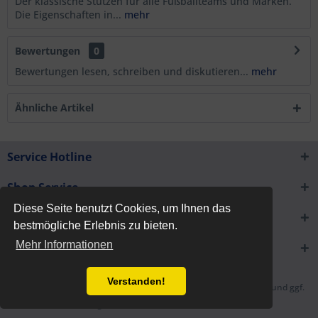
Der klassische Stutzen für alle Fußballteams und Marken.
Die Eigenschaften in...
mehr
Bewertungen
0
Bewertungen lesen, schreiben und diskutieren...
mehr
Ähnliche Artikel
Service Hotline
Shop Service
Diese Seite benutzt Cookies, um Ihnen das
Informationen
bestmögliche Erlebnis zu bieten.
Mehr Informationen
Newsletter
Verstanden!
* Alle Preise inkl. gesetzl. Mehrwertsteuer zzgl.
Versandkosten
und ggf.
Nachnahmegebühren, wenn nicht anders beschrieben