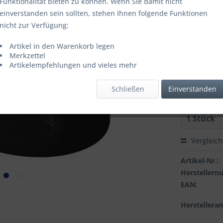
Funktionalität bieten zu können. Wenn Sie damit nicht
einverstanden sein sollten, stehen Ihnen folgende Funktionen
nicht zur Verfügung:
Farbbezeich
Artikel in den Warenkorb legen
Merkzettel
Artikelempfehlungen und vieles mehr
Grösse:
Schließen
Einverstanden
Vergleic
Artikel-Nr.:
Hersteller
EAN:
Herstellera