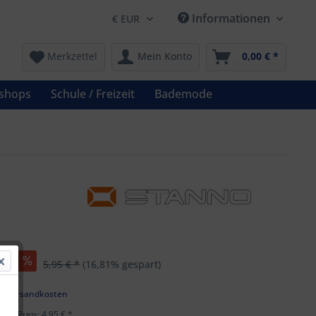
Informationen
Merkzettel
Mein Konto
0,00 € *
shops
Schule / Freizeit
Bademode
 *
5,95 € *
(16,81% gespart)
k
l. Versandkosten
ster Preis: 4,95 € *