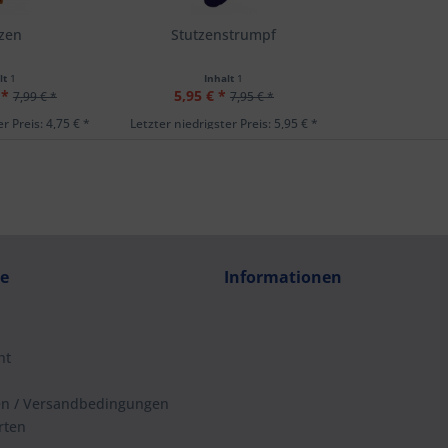
tzen
Stutzenstrumpf
lt
1
Inhalt
1
 *
5,95 € *
7,99 € *
7,95 € *
r Preis: 4,75 € *
Letzter niedrigster Preis: 5,95 € *
ce
Informationen
ht
en / Versandbedingungen
rten