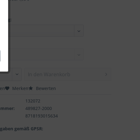
nung:
In den
Warenkorb
hen
Merken
Bewerten
132072
nummer:
489827-2000
8718193015634
ngaben gemäß GPSR: