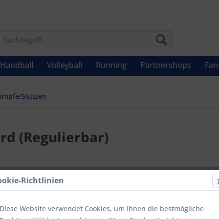
Handball
Volleyball
Running
Partnershops
Fan
ümpfe/Stutzen
rd (Regulierbar)
4,95 €
ookie-Richtlinien
Inhalt:
1 Stüc
inkl. MwSt.
zzg
Diese Website verwendet Cookies, um Ihnen die bestmögliche
Letzter niedrig