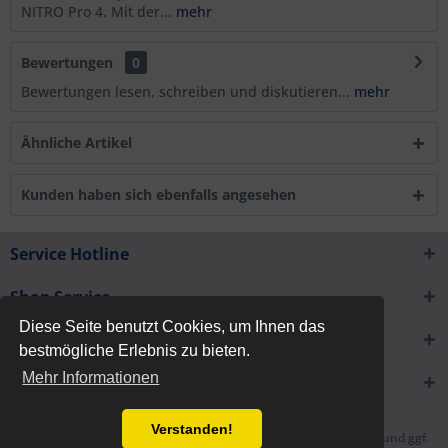
NITRO Pro 4. Mit der...
mehr
Bewertungen
0
Bewertungen lesen, schreiben und diskutieren...
mehr
Ähnliche Artikel
Kunden haben sich ebenfalls angesehen
Service Hotline
Shop Service
Diese Seite benutzt Cookies, um Ihnen das
Informationen
bestmögliche Erlebnis zu bieten.
Mehr Informationen
Newsletter
Verstanden!
* Alle Preise inkl. gesetzl. Mehrwertsteuer zzgl.
Versandkosten
und ggf.