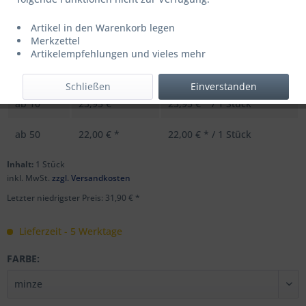
Artikel in den Warenkorb legen
UVP: 39,99 € *
Merkzettel
Menge
Stückpreis
Grundpreis
Artikelempfehlungen und vieles mehr
bis
9
31,90 € *
31,90 € * / 1 Stück
Schließen
Einverstanden
ab
10
23,95 € *
23,95 € * / 1 Stück
ab
50
22,00 € *
22,00 € * / 1 Stück
Inhalt:
1 Stück
inkl. MwSt.
zzgl. Versandkosten
Letzter niedrigster Preis: 31,90 € *
Lieferzeit - 5 Werktage
FARBE: