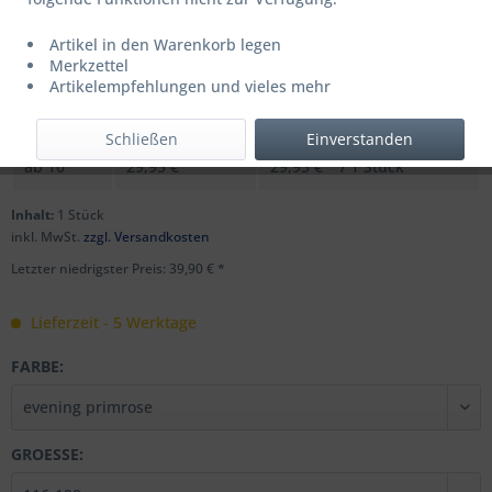
Artikel in den Warenkorb legen
UVP: 49,95 € *
Merkzettel
Menge
Stückpreis
Grundpreis
Artikelempfehlungen und vieles mehr
bis
9
39,90 € *
39,90 € * / 1 Stück
Schließen
Einverstanden
ab
10
29,95 € *
29,95 € * / 1 Stück
Inhalt:
1 Stück
inkl. MwSt.
zzgl. Versandkosten
Letzter niedrigster Preis: 39,90 € *
Lieferzeit - 5 Werktage
FARBE:
GROESSE: