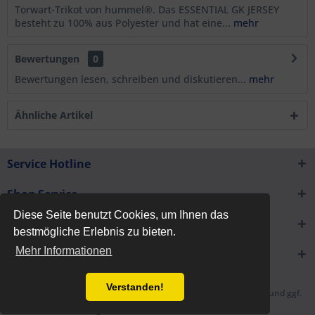
Torwart-Trikot von hummel®. Das ESSENTIAL GK JERSEY
besteht zu 100% aus Polyester und hat eine...
mehr
Bewertungen
0
Bewertungen lesen, schreiben und diskutieren...
mehr
Ähnliche Artikel
Service Hotline
Shop Service
Diese Seite benutzt Cookies, um Ihnen das
Informationen
bestmögliche Erlebnis zu bieten.
Mehr Informationen
Newsletter
Verstanden!
* Alle Preise inkl. gesetzl. Mehrwertsteuer zzgl.
Versandkosten
und ggf.
Nachnahmegebühren, wenn nicht anders beschrieben