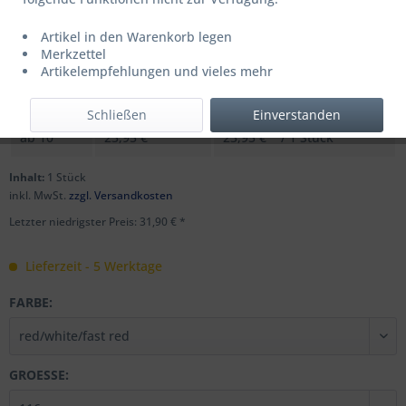
Artikel in den Warenkorb legen
UVP: 39,95 € *
Merkzettel
Menge
Stückpreis
Grundpreis
Artikelempfehlungen und vieles mehr
bis
9
31,90 € *
31,90 € * / 1 Stück
Schließen
Einverstanden
ab
10
23,95 € *
23,95 € * / 1 Stück
Inhalt:
1 Stück
inkl. MwSt.
zzgl. Versandkosten
Letzter niedrigster Preis: 31,90 € *
Lieferzeit - 5 Werktage
FARBE:
GROESSE: