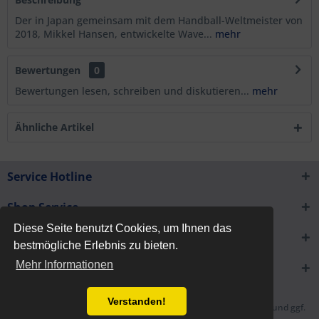
Der in Japan gemeinsam mit dem Handball-Weltmeister von
2018, Mikkel Hansen, entwickelte Wave...
mehr
Bewertungen
0
Bewertungen lesen, schreiben und diskutieren...
mehr
Ähnliche Artikel
Service Hotline
Shop Service
Diese Seite benutzt Cookies, um Ihnen das
Informationen
bestmögliche Erlebnis zu bieten.
Mehr Informationen
Newsletter
Verstanden!
* Alle Preise inkl. gesetzl. Mehrwertsteuer zzgl.
Versandkosten
und ggf.