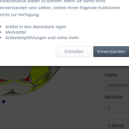
Funktionalität bieten zu können. Wenn Sie damit nicht
einverstanden sein sollten, stehen Ihnen folgende Funktionen
ab
10
nicht zur Verfügung:
ab
20
Artikel in den Warenkorb legen
Merkzettel
Inhalt:
1 Stüc
Artikelempfehlungen und vieles mehr
inkl. MwSt.
zzg
Letzter niedrig
Schließen
Einverstanden
Lieferzeit
FARBE:
GROESSE: