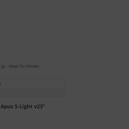
g) - ideal für Kinder.
r
Ÿ
Apus S-Light v23"