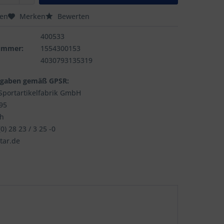
hen
Merken
Bewerten
400533
nummer:
1554300153
4030793135319
ngaben gemäß GPSR:
portartikelfabrik GmbH
195
ch
0) 28 23 / 3 25 -0
tar.de