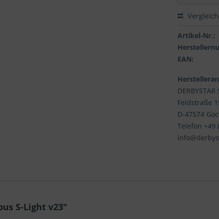
Vergleic
Artikel-Nr.:
Hersteller
EAN:
Herstellera
DERBYSTAR S
Feldstraße 
D-47574 Go
Telefon +49 (
info@derbys
us S-Light v23"