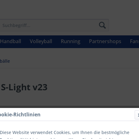
Handball
Volleyball
Running
Partnershops
Fan
bälle
S-Light v23
UVP: 34,99 €
ookie-Richtlinien
Menge
Diese Website verwendet Cookies, um Ihnen die bestmögliche
bis
9