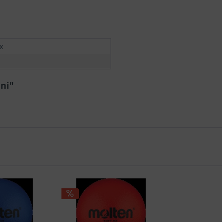
x
ni"