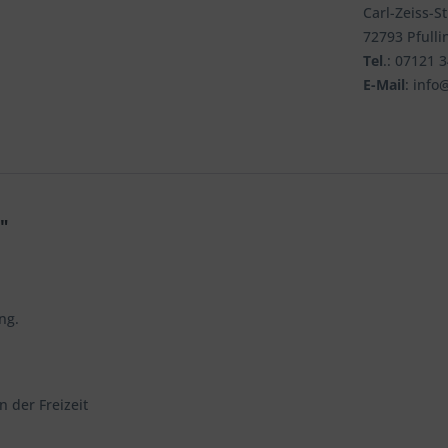
Carl-Zeiss-S
72793 Pfulli
Tel
.: 07121 
E-Mail
: info
"
ng.
n der Freizeit