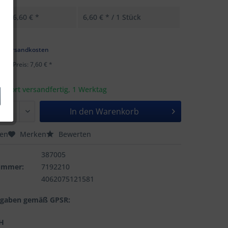
6,60 € *
6,60 € * / 1 Stück
k
l. Versandkosten
ster Preis: 7,60 € *
t sofort versandfertig, 1 Werktag
In den
Warenkorb
hen
Merken
Bewerten
387005
nummer:
7192210
4062075121581
ngaben gemäß GPSR:
H