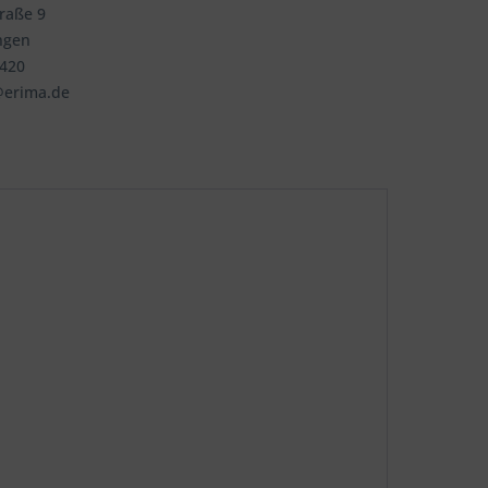
traße 9
ngen
3420
@erima.de