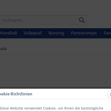
Handball
Volleyball
Running
Partnershops
Fan
älle
UVP: 10,99 €
ookie-Richtlinien
Menge
Diese Website verwendet Cookies, um Ihnen die bestmögliche
bis
9