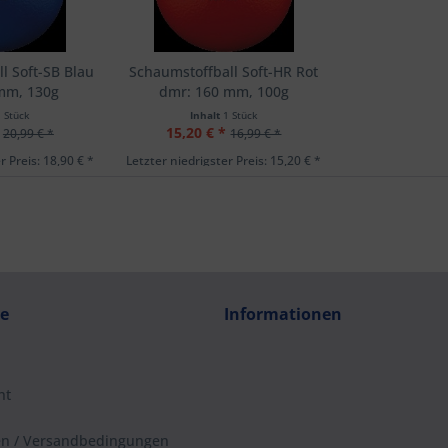
l Soft-SB Blau
Schaumstoffball Soft-HR Rot
mm, 130g
dmr: 160 mm, 100g
1 Stück
Inhalt
1 Stück
15,20 € *
20,99 € *
16,99 € *
r Preis: 18,90 € *
Letzter niedrigster Preis: 15,20 € *
ce
Informationen
ht
en / Versandbedingungen