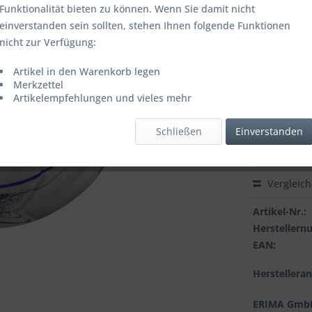
Funktionalität bieten zu können. Wenn Sie damit nicht
ab
10
einverstanden sein sollten, stehen Ihnen folgende Funktionen
nicht zur Verfügung:
Inhalt:
1 Stüc
inkl. MwSt.
zzg
Artikel in den Warenkorb legen
Merkzettel
Letzter niedrig
Artikelempfehlungen und vieles mehr
Artikel is
Schließen
Einverstanden
Vergleic
Artikel-Nr.:
Hersteller
EAN:
Herstellera
ERIMA Gmb