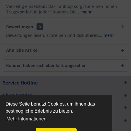
Vielseitig einsetzbar: Das Tanktop sorgt für einen hohen
Tragekomfort in jeder Situation. Die...
mehr
Bewertungen
0
Bewertungen lesen, schreiben und diskutieren...
mehr
Ähnliche Artikel
Kunden haben sich ebenfalls angesehen
Service Hotline
Shop Service
Diese Seite benutzt Cookies, um Ihnen das
Informationen
bestmögliche Erlebnis zu bieten.
Mehr Informationen
Newsletter