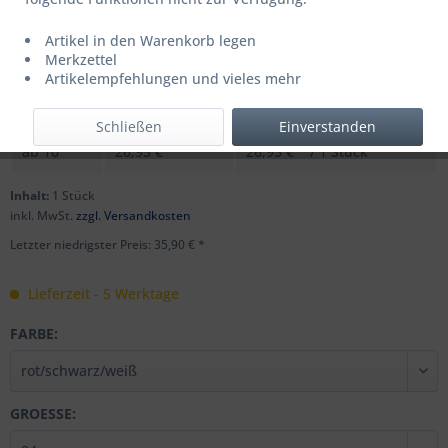
Artikel in den Warenkorb legen
UVP: 44,99 € *
Merkzettel
Menge
Stückpreis
Grundpreis
Artikelempfehlungen und vieles mehr
bis
9
35,90 € *
35,90 € * / 1 Stück
Schließen
Einverstanden
ab
10
26,95 € *
26,95 € * / 1 Stück
Inhalt:
1 Stück
inkl. MwSt.
zzgl. Versandkosten
Letzter niedrigster Preis: 35,90 € *
Lieferzeit - 5 Werktage
FARBE:
GROESSE: