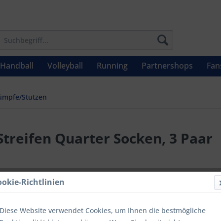
Handball
Volleyball
Running
Partnershops
Fan
ümpfe/Stutzen
Streifen Quarter Socken, 3 Paar
11,00 
ookie-Richtlinien
Inhalt:
1
inkl. MwSt.
zzg
Diese Website verwendet Cookies, um Ihnen die bestmögliche
Letzter niedrig