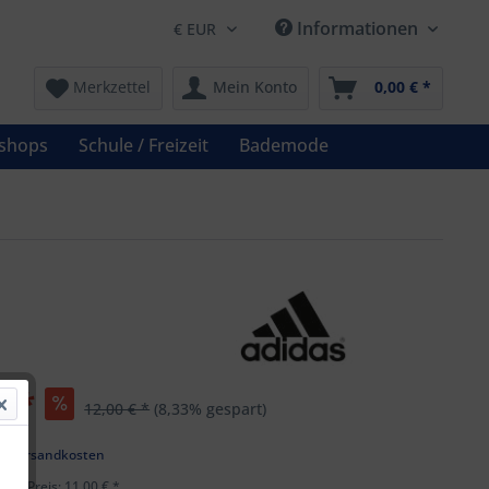
Informationen
Merkzettel
Mein Konto
0,00 € *
shops
Schule / Freizeit
Bademode
€ *
12,00 € *
(8,33% gespart)
l. Versandkosten
ster Preis: 11,00 € *