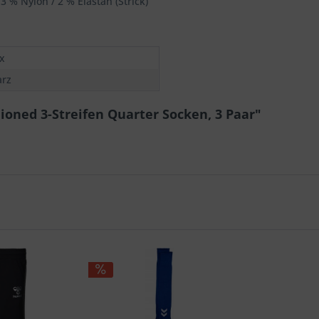
3 % Nylon / 2 % Elastan (Strick)
x
rz
ioned 3-Streifen Quarter Socken, 3 Paar"