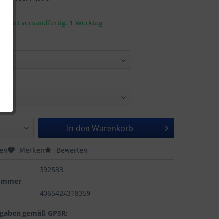
t sofort versandfertig, 1 Werktag
In den
Warenkorb
hen
Merken
Bewerten
392533
nummer:
4065424318359
ngaben gemäß GPSR: