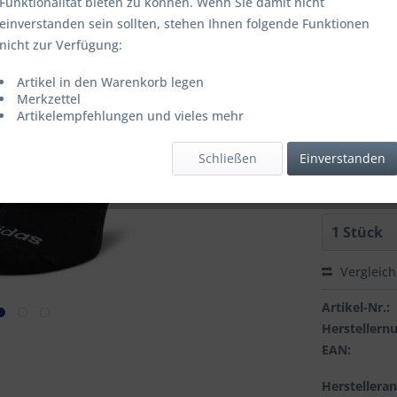
Funktionalität bieten zu können. Wenn Sie damit nicht
einverstanden sein sollten, stehen Ihnen folgende Funktionen
Artikel is
nicht zur Verfügung:
FARBE:
Artikel in den Warenkorb legen
Merkzettel
Artikelempfehlungen und vieles mehr
GROESSE:
Schließen
Einverstanden
Vergleic
Artikel-Nr.:
Hersteller
EAN:
Herstellera