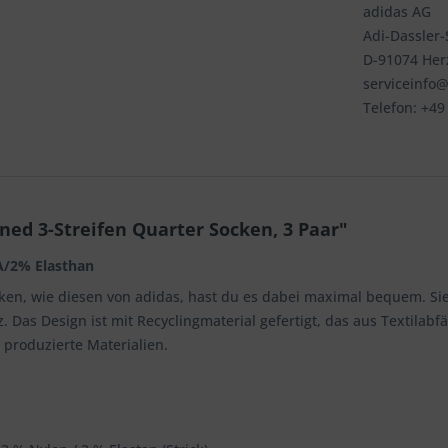
adidas AG
Adi-Dassler-S
D-91074 He
serviceinfo
Telefon: +4
ed 3-Streifen Quarter Socken, 3 Paar"
A/2% Elasthan
ocken, wie diesen von adidas, hast du es dabei maximal bequem. Si
 Das Design ist mit Recyclingmaterial gefertigt, das aus Textilabf
 produzierte Materialien.