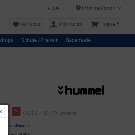
Informationen
Merkzettel
Mein Konto
0,00 € *
shops
Schule / Freizeit
Bademode
€ *
64,95 € *
(23,17% gespart)
k
l. Versandkosten
ster Preis: 49,90 € *