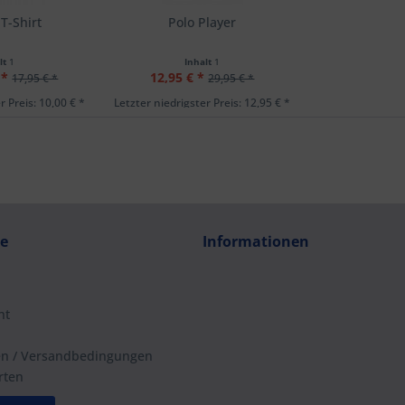
T-Shirt
Polo Player
lt
1
Inhalt
1
 *
12,95 € *
17,95 € *
29,95 € *
r Preis: 10,00 € *
Letzter niedrigster Preis: 12,95 € *
ce
Informationen
ht
en / Versandbedingungen
rten