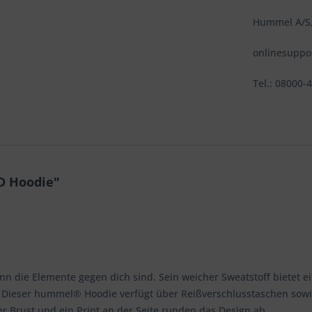
Hummel A/S,
onlinesupp
Tel.: 08000-
D Hoodie"
n die Elemente gegen dich sind. Sein weicher Sweatstoff bietet 
ht. Dieser hummel® Hoodie verfügt über Reißverschlusstaschen sow
r Brust und ein Print an der Seite runden das Design ab.