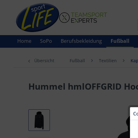
Home
SoPo
Berufsbekleidung
Fußball
Übersicht
Fußball
Textilien
Ka
Hummel hmlOFFGRID Ho
C