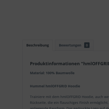
Beschreibung
Bewertungen
0
Produktinformationen "hmlOFFGRI
Material: 100% Baumwolle
Hummel hmlOFFGRID Hoodie
Trainiere mit dem hmlOFFGRID Hoodie, auch wen
Rückseite, die ein flauschiges Finish ermöglic
anliegende Passform. Das gedruckte Logo auf de