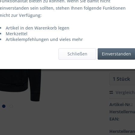
Funktionalität bieten zu können. Wenn Sie damit nicht
einverstanden sein sollten, stehen Ihnen folgende Funktionen
Artikel is
nicht zur Verfügung:
FARBE:
Artikel in den Warenkorb legen
Merkzettel
Artikelempfehlungen und vieles mehr
GROESSE:
Schließen
Einverstanden
Vergleic
Artikel-Nr.:
Hersteller
EAN:
Herstellera