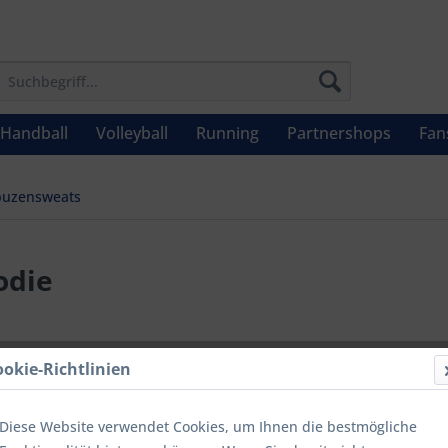
Handball
Volleyball
Running
Partnershops
Fan
puzensweats
odie
49,90 
ookie-Richtlinien
Inhalt:
1 Stüc
inkl. MwSt.
zzg
Diese Website verwendet Cookies, um Ihnen die bestmögliche
Letzter niedrig