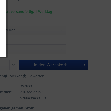
t sofort versandfertig, 1 Werktag
In den
Warenkorb
hen
Merken
Bewerten
392039
nummer:
216322-2715-S
5700498439119
ngaben gemäß GPSR: