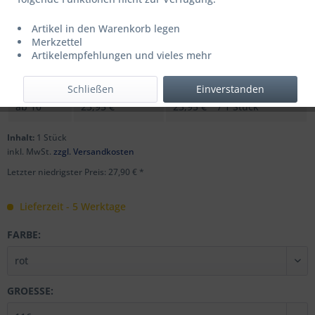
Artikel in den Warenkorb legen
UVP: 39,99 € *
Merkzettel
Menge
Stückpreis
Grundpreis
Artikelempfehlungen und vieles mehr
bis
9
27,90 € *
27,90 € * / 1 Stück
Schließen
Einverstanden
ab
10
23,95 € *
23,95 € * / 1 Stück
Inhalt:
1 Stück
inkl. MwSt.
zzgl. Versandkosten
Letzter niedrigster Preis: 27,90 € *
Lieferzeit - 5 Werktage
FARBE:
GROESSE: