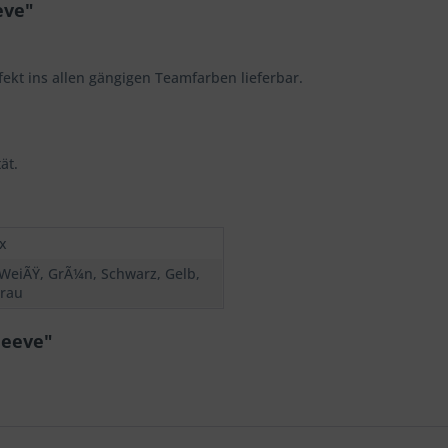
eve"
fekt ins allen gängigen Teamfarben lieferbar.
ät.
x
 WeiÃŸ, GrÃ¼n, Schwarz, Gelb,
Grau
leeve"