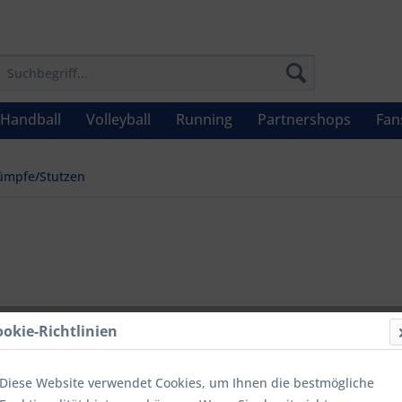
Handball
Volleyball
Running
Partnershops
Fan
ümpfe/Stutzen
UVP: 7,99 € 
ookie-Richtlinien
Menge
Diese Website verwendet Cookies, um Ihnen die bestmögliche
bis
9