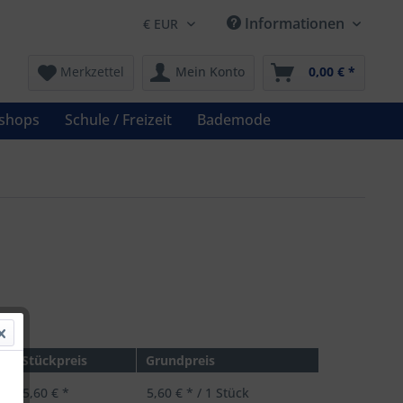
Informationen
Merkzettel
Mein Konto
0,00 € *
shops
Schule / Freizeit
Bademode
*
Stückpreis
Grundpreis
5,60 € *
5,60 € * / 1 Stück