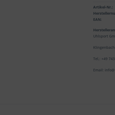
Artikel-Nr.:
Hersteller
EAN:
Herstellera
Uhlsport G
Klingenbachs
Tel,: +49 74
Email: info