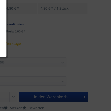
4,80 € *
4,80 € * / 1 Stück
k
l. Versandkosten
ster Preis: 5,60 € *
 - 5 Werktage
In den
Warenkorb
hen
Merken
Bewerten