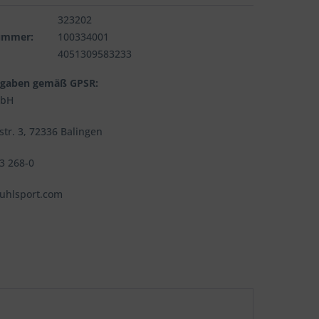
323202
nummer:
100334001
4051309583233
ngaben gemäß GPSR:
mbH
tr. 3, 72336 Balingen
33 268-0
@uhlsport.com