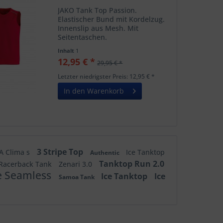
JAKO Tank Top Passion.
Elastischer Bund mit Kordelzug.
Innenslip aus Mesh. Mit
Seitentaschen.
Inhalt
1
12,95 € *
29,95 € *
Letzter niedrigster Preis: 12,95 € *
In den Warenkorb
3 Stripe Top
A Clima s
Ice Tanktop
Authentic
Tanktop Run 2.0
Racerback Tank
Zenari 3.0
e Seamless
Ice Tanktop
Ice
Samoa Tank