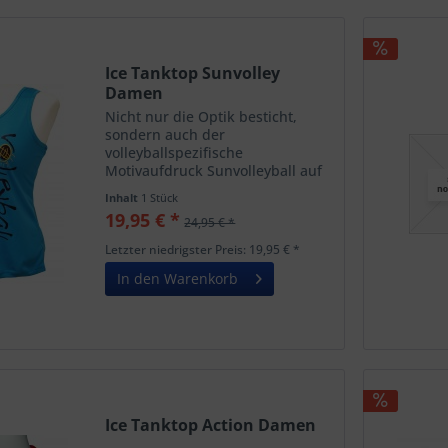
Ice Tanktop Sunvolley
Damen
Nicht nur die Optik besticht,
sondern auch der
volleyballspezifische
Motivaufdruck Sunvolleyball auf
der linken Vorderseite. Auf dem
Inhalt
1 Stück
Rücken oben ziert ein kleines
19,95 € *
24,95 € *
High FIVE Weblogo das Tank Top.
Das Damen Tank Top besticht
Letzter niedrigster Preis: 19,95 € *
unter anderem...
In den Warenkorb
Ice Tanktop Action Damen