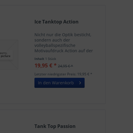
Ice Tanktop Action
Nicht nur die Optik besticht,
sondern auch der
volleyballspezifische
Motivaufdruck Action auf der
linken Vorderseite. Auf dem
Inhalt
1 Stück
Rücken oben ziert ein kleines
19,95 € *
24,95 € *
High FIVE Weblogo das Tank Top.
. Der Rücken ist etwas länger
Letzter niedrigster Preis: 19,95 € *
geschnitten. Die...
In den Warenkorb
Tank Top Passion