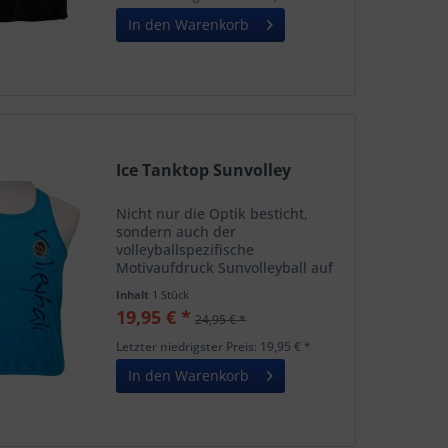
Motiv ziert ein kleines High FIVE...
In den Warenkorb
Ice Tanktop Sunvolley
Nicht nur die Optik besticht,
sondern auch der
volleyballspezifische
Motivaufdruck Sunvolleyball auf
der linken Vorderseite. Auf dem
Inhalt
1 Stück
Rücken oben ziert ein kleines
19,95 € *
24,95 € *
High FIVE Weblogo das Tank Top.
Der Rücken ist etwas länger
Letzter niedrigster Preis: 19,95 € *
geschnitten....
In den Warenkorb