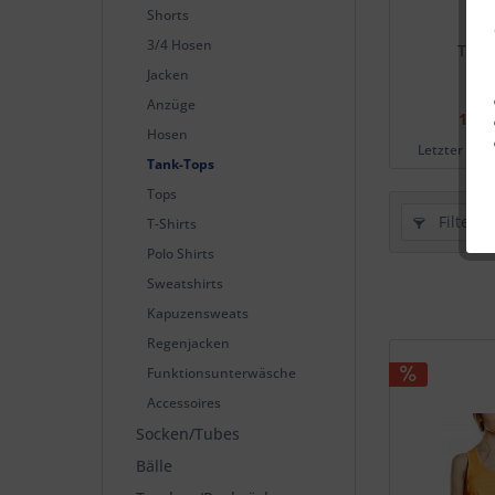
Shorts
3/4 Hosen
Tank
Jacken
Anzüge
12,9
Hosen
Letzter nied
Tank-Tops
Tops
Filtern
T-Shirts
Polo Shirts
Sweatshirts
Kapuzensweats
Regenjacken
Funktionsunterwäsche
Accessoires
Socken/Tubes
Bälle