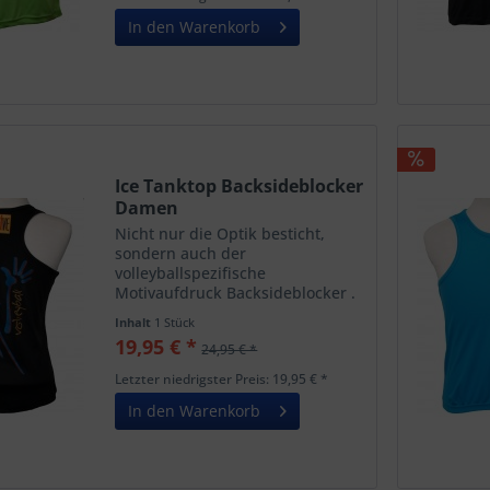
Motiv ziert ein kleines High FIVE...
In den Warenkorb
Ice Tanktop Backsideblocker
Damen
Nicht nur die Optik besticht,
sondern auch der
volleyballspezifische
Motivaufdruck Backsideblocker .
Die mehrfarbige Motiv ist auf der
Inhalt
1 Stück
Brust klein mittig und auf dem
19,95 € *
24,95 € *
Rücken groß
angebracht.Oberhalb vom
Letzter niedrigster Preis: 19,95 € *
Motiv ziert ein kleines High FIVE...
In den Warenkorb