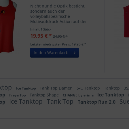
Nicht nur die Optik besticht,
sondern auch der
volleyballspezifische
Motivaufdruck Action auf der
linken Vorderseite. Auf dem
Inhalt
1 Stück
Rücken oben ziert ein kleines
19,95 € *
24,95 € *
High FIVE Weblogo das Tank Top.
Das Damen Tank Top besticht
Letzter niedrigster Preis: 19,95 € *
unter anderem durch...
In den Warenkorb
nktop
Tank Top Damen
5-C Tanktop
Tanktop
3S
Ice Tanktop
top
Ice Tanktop
Tanktop Shape
Freya Top
CHANGE by erima
Ice Tanktop
Tank Top
Su
top
Tanktop Run 2.0