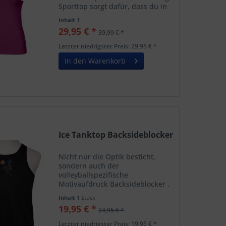
Sporttop sorgt dafür, dass du in
deinem Sport maximal
Inhalt
1
leistungsfähig bist. Erhöhe die
29,95 € *
39,99 € *
Intensität und gib alles dank des
Materials, das...
Letzter niedrigster Preis: 29,95 € *
In den Warenkorb
Ice Tanktop Backsideblocker
Nicht nur die Optik besticht,
sondern auch der
volleyballspezifische
Motivaufdruck Backsideblocker .
Die mehrfarbige Motiv ist auf der
Inhalt
1 Stück
Brust klein mittig und auf dem
19,95 € *
24,95 € *
Rücken groß
angebracht.Oberhalb vom
Letzter niedrigster Preis: 19,95 € *