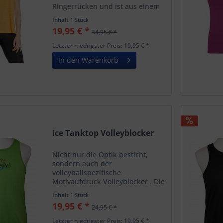
Ringerrücken und ist aus einem
weichen, bequemen Mix aus
Inhalt
1 Stück
Nylon, Elasthan und Polyester.
19,95 € *
34,95 € *
Die Passe ist aus Netz für
ultimative Atmungsaktivität! Für
Letzter niedrigster Preis: 19,95 € *
alle...
In den Warenkorb
Ice Tanktop Volleyblocker
Nicht nur die Optik besticht,
sondern auch der
volleyballspezifische
Motivaufdruck Volleyblocker . Die
mehrfarbige Motiv ist auf der
Inhalt
1 Stück
Brust klein mittig und auf dem
19,95 € *
24,95 € *
Rücken groß
angebracht.Oberhalb vom
Letzter niedrigster Preis: 19,95 € *