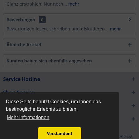
Glanz erstrahlen! Nur noch...
mehr
Bewertungen
0
Bewertungen lesen, schreiben und diskutieren...
mehr
Ähnliche Artikel
Kunden haben sich ebenfalls angesehen
Service Hotline
Shop Service
Diese Seite benutzt Cookies, um Ihnen das
Informationen
bestmögliche Erlebnis zu bieten.
Mehr Informationen
Newsletter
Verstanden!
* Alle Preise inkl. gesetzl. Mehrwertsteuer zzgl.
Versandkosten
und ggf.