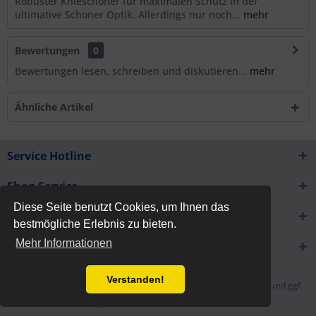
Robuster Knieschoner für maximalen Schutz in der
ultimative Schoner Optik. Allerdings nur noch...
mehr
Bewertungen
0
Bewertungen lesen, schreiben und diskutieren...
mehr
Ähnliche Artikel
Service Hotline
Shop Service
Diese Seite benutzt Cookies, um Ihnen das
Informationen
bestmögliche Erlebnis zu bieten.
Mehr Informationen
Newsletter
Verstanden!
* Alle Preise inkl. gesetzl. Mehrwertsteuer zzgl.
Versandkosten
und ggf.
Nachnahmegebühren, wenn nicht anders beschrieben