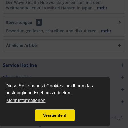
Der Wave Stealth Neo wurde gemeinsam mit dem
Welthandballer 2018 Mikkel Hansen in Japan...
mehr
Bewertungen
0
Bewertungen lesen, schreiben und diskutieren...
mehr
Ähnliche Artikel
Service Hotline
Shop Service
Diese Seite benutzt Cookies, um Ihnen das
Informationen
bestmögliche Erlebnis zu bieten.
Mehr Informationen
Newsletter
Verstanden!
* Alle Preise inkl. gesetzl. Mehrwertsteuer zzgl.
Versandkosten
und ggf.
Nachnahmegebühren, wenn nicht anders beschrieben