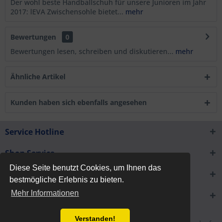
Der wohl beste Handballschuh für unsere Junioren im Jahr
2017: lEVA Zwischensohle bietet...
mehr
Bewertungen
0
Bewertungen lesen, schreiben und diskutieren...
mehr
Ähnliche Artikel
Kunden haben sich ebenfalls angesehen
Service Hotline
Shop Service
Diese Seite benutzt Cookies, um Ihnen das
Informationen
bestmögliche Erlebnis zu bieten.
Mehr Informationen
Newsletter
Verstanden!