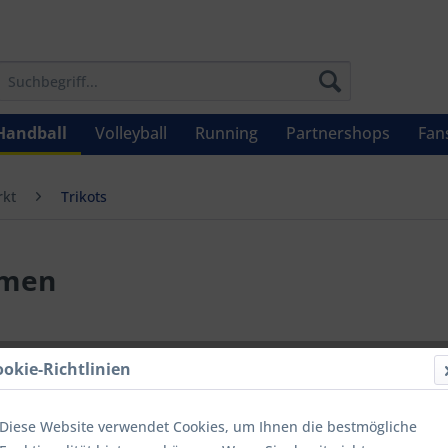
Handball
Volleyball
Running
Partnershops
Fan
kt
Trikots
amen
17,95 
ookie-Richtlinien
Inhalt:
1
inkl. MwSt.
zzg
Diese Website verwendet Cookies, um Ihnen die bestmögliche
Letzter niedrig