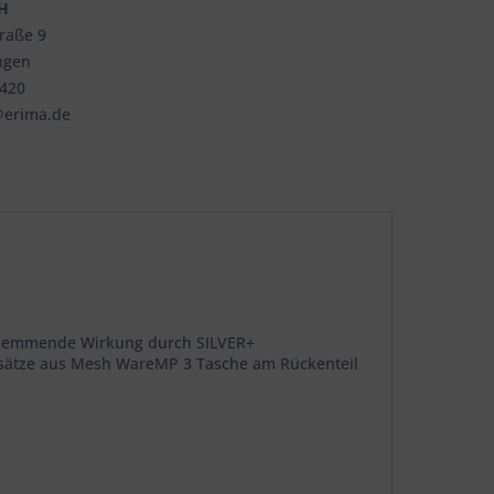
H
traße 9
ngen
3420
@erima.de
uchshemmende Wirkung durch SILVER+
insätze aus Mesh WareMP 3 Tasche am Rückenteil