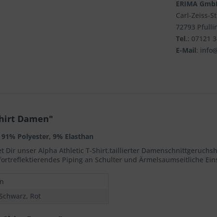
ERIMA Gmb
Carl-Zeiss-S
72793 Pfulli
Tel
.: 07121 
E-Mail
: info
Shirt Damen"
: 91% Polyester, 9% Elasthan
tet Dir unser Alpha Athletic T-Shirt.taillierter Damenschnittger
ortreflektierendes Piping an Schulter und Ärmelsaumseitliche E
n
 Schwarz, Rot