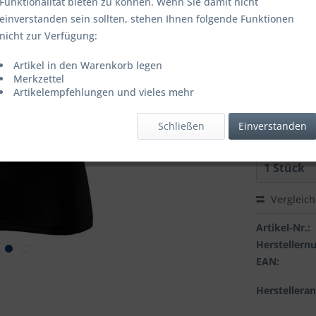
Funktionalität bieten zu können. Wenn Sie damit nicht
einverstanden sein sollten, stehen Ihnen folgende Funktionen
nicht zur Verfügung:
Farbbezeich
Artikel in den Warenkorb legen
Merkzettel
Artikelempfehlungen und vieles mehr
Grösse:
Schließen
Einverstanden
Vergleic
Artikel-Nr.:
Hersteller
EAN:
Herstellera