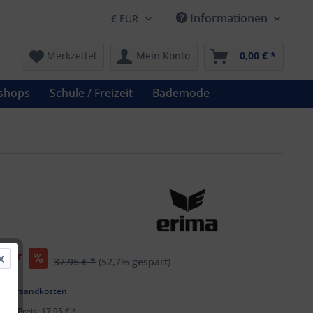
Informationen
Merkzettel
Mein Konto
0,00 € *
shops
Schule / Freizeit
Bademode
€ *
37,95 € *
(52,7% gespart)
l. Versandkosten
ster Preis: 17,95 € *