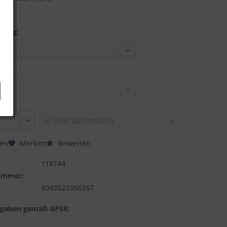
nung:
In den
Warenkorb
hen
Merken
Bewerten
118744
nummer:
4043523356267
ngaben gemäß GPSR: