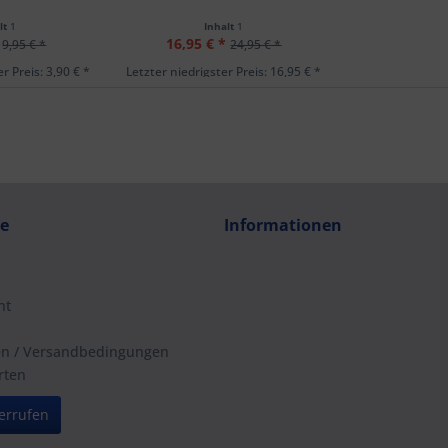
lt
1
Inhalt
1
16,95 € *
9,95 € *
24,95 € *
r Preis: 3,90 € *
Letzter niedrigster Preis: 16,95 € *
ce
Informationen
ht
en / Versandbedingungen
rten
errufen