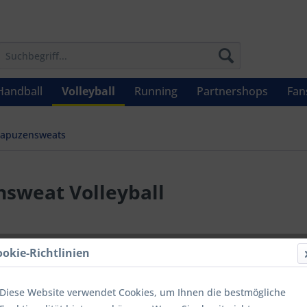
Handball
Volleyball
Running
Partnershops
Fan
apuzensweats
nsweat Volleyball
ab 14,
ookie-Richtlinien
Inhalt:
1
inkl. MwSt.
zzg
Diese Website verwendet Cookies, um Ihnen die bestmögliche
Letzter niedrig