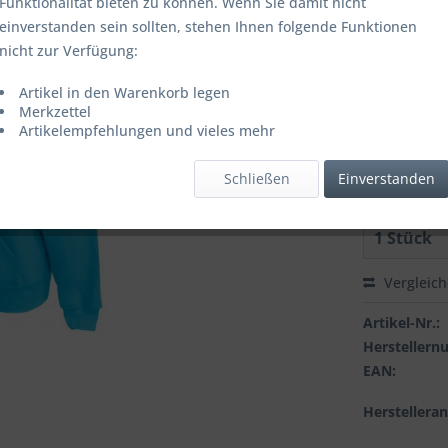
Funktionalität bieten zu können. Wenn Sie damit nicht
einverstanden sein sollten, stehen Ihnen folgende Funktionen
nicht zur Verfügung:
Farbbezeich
Artikel in den Warenkorb legen
Merkzettel
Artikelempfehlungen und vieles mehr
Grösse:
Schließen
Einverstanden
Vergleic
Artikel-Nr.:
Hersteller
EAN:
Herstellera