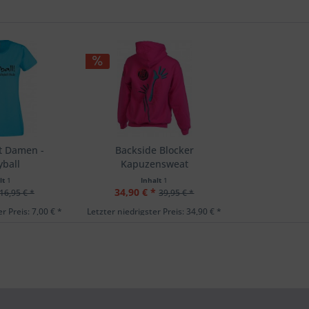
t Damen -
Backside Blocker
yball
Kapuzensweat
lt
1
Inhalt
1
34,90 € *
16,95 € *
39,95 € *
r Preis: 7,00 € *
Letzter niedrigster Preis: 34,90 € *