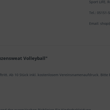
Sport LIFE, 
Tel.: 05151-
Email: shop@
zensweat Volleyball"
tritt. Ab 10 Stück inkl. kostenlosem Vereinsnamenaufdruck. Bitte 
end der europäischen Richlinien für Kinderbekleidung.