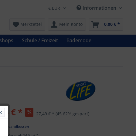
Informationen
Merkzettel
Mein Konto
0,00 € *
shops
Schule / Freizeit
Bademode
95 € *
27,49 € *
(45,62% gespart)
l. Versandkosten
ster Preis: ab 14,95 € *