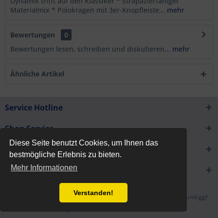
Dynamik trifft auf den Klassiker * Strapazierfähiger
Materialmix * Polokragen mit 3er-Knopfleiste...
mehr
Bewertungen
0
Bewertungen lesen, schreiben und diskutieren...
mehr
Ähnliche Artikel
Service Hotline
Shop Service
Diese Seite benutzt Cookies, um Ihnen das
Informationen
bestmögliche Erlebnis zu bieten.
Mehr Informationen
Newsletter
Verstanden!
* Alle Preise inkl. gesetzl. Mehrwertsteuer zzgl.
Versandkosten
und ggf.
Nachnahmegebühren, wenn nicht anders beschrieben